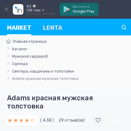
4,2
Доступно в
100 тыс.+
Google Play
1,92 тыс. отзыва
MARKET
LENTA
Главная страница
Каталог
Мужской гардероб
Одежда
Свитера, кардиганы и толстовки
Adams красная мужская толстовка
Adams красная мужская
толстовка
( 4.38 )
29 отзыв(ов)