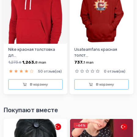
Nike красная толстовка
Usateamfans красная
дл...
толст...
1,273.
1,263.
737.
8
8
man
1
man
50 отзыв(ов)
0 отзыв(ов)
В корзину
В корзину
Покупают вместе
-64%