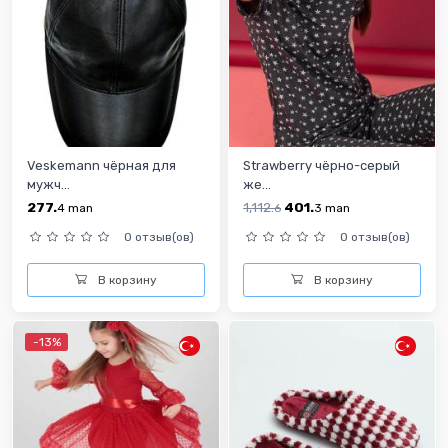
Veskemann чёрная для
Strawberry чёрно-серый
мужч...
же...
277.
1,112.
401.
4
man
6
3
man
0 отзыв(ов)
0 отзыв(ов)
В корзину
В корзину
-13%