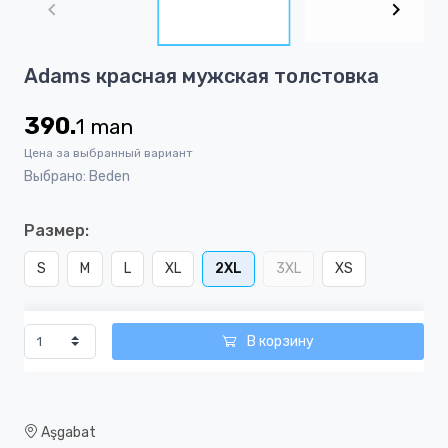
of
4
Item
Adams красная мужская толстовка
1
of
390.
1
man
4
Цена за выбранный вариант
Выбрано: Beden
Размер:
S
M
L
XL
2XL
3XL
XS
В корзину
Aşgabat