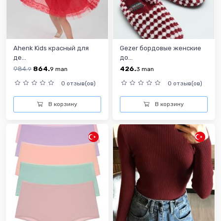
Ahenk Kids красный для
Gezer бордовые женскиe
де...
до...
984.
864.
426.
9
9
man
3
man
0 отзыв(ов)
0 отзыв(ов)
В корзину
В корзину