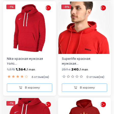
-1%
-8%
Nike красная мужская
Superlife красная
толс...
мужская...
1,375
1,364.
259.
240.
1
man
6
1
man
6 отзыв(ов)
0 отзыв(ов)
В корзину
В корзину
-1%