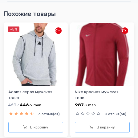
Похожие товары
-5%
Adams серая мужская
Nike красная мужская
толст...
толс...
469.
446.
987.
7
9
man
3
man
3 отзыв(ов)
0 отзыв(ов)
В корзину
В корзину