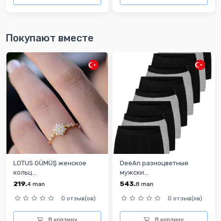
Покупают вместе
LOTUS GÜMÜŞ женскoe
DeeAn разноцветные
кольц...
мужски...
219.
543.
4
man
8
man
0 отзыв(ов)
0 отзыв(ов)
В корзину
В корзину