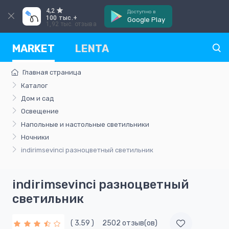
4,2
Доступно в
100 тыс.+
Google Play
1,92 тыс. отзыва
MARKET
LENTA
Главная страница
Каталог
Дом и сад
Освещение
Напольные и настольные светильники
Ночники
indirimsevinci разноцветный светильник
indirimsevinci разноцветный
светильник
( 3.59 )
2502 отзыв(ов)