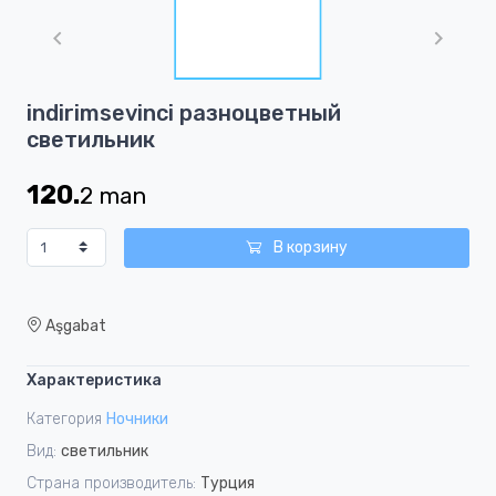
1
of
1
Item
indirimsevinci разноцветный
1
светильник
of
1
120.
2
man
В корзину
Aşgabat
Характеристика
Категория
Ночники
Вид:
светильник
Страна производитель:
Турция