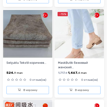
-15%
Selçuklu Tekstil коричнев...
MaskButik бежевый
женский...
524.
1,717.
1,467.
9
man
4
4
man
0 отзыв(ов)
0 отзыв(ов)
В корзину
В корзину