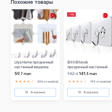
Похожие товары
-1%
Lilya Home прозрачный
Bitti Bitecek
настенный вешалка
прозрачный настенный
вешалка
59.
142.
141.
7
man
4
3
man
306 отзыв(ов)
195 отзыв(ов)
В корзину
В корзину