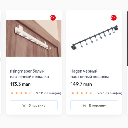
risingmaber белый
Hagen чёрный
настенный вешалка
настенный вешалка
113.
149.
3
man
7
man
9311 отзыв(ов)
5773 отзыв(ов)
В корзину
В корзину