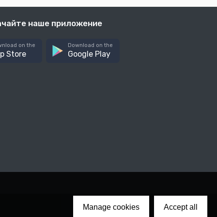
ачайте наше приложение
nload on the
Download on the
p Store
Google Play
Manage cookies
Accept all