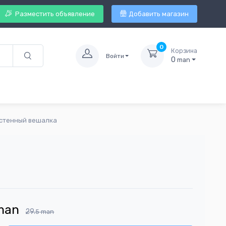
Разместить объявление
Добавить магазин
0
Корзина
Войти
0
man
стенный вешалка
man
29.
5
man