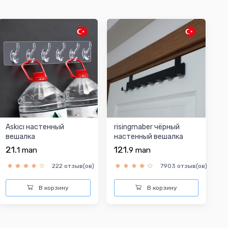
Askıcı настенный
risingmaber чёрный
вешалка
настенный вешалка
21.
121.
1
man
9
man
222 отзыв(ов)
7903 отзыв(ов)
В корзину
В корзину