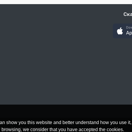
Ск
Dow
Ap
an show you this website and better understand how you use it,
red by OpenTrade Commerce
nue browsing, we consider that you have accepted the cookies.