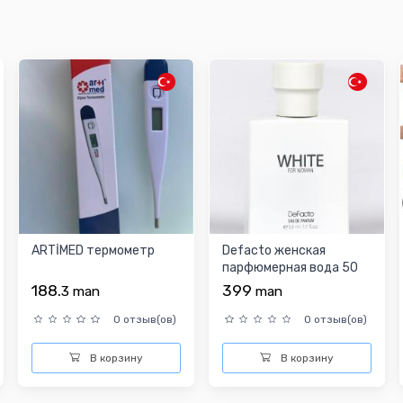
ARTİMED термометр
Defacto женская
парфюмерная вода 50
МЛ
188.
399
3
man
man
0 отзыв(ов)
0 отзыв(ов)
В корзину
В корзину