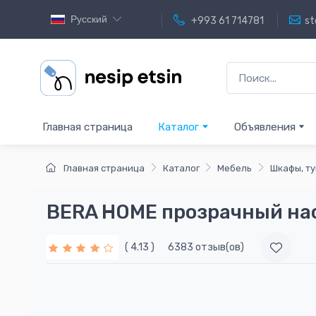
Русский
+993 61 714781
st
Главная страница
Каталог
Объявления
Главная страница
Каталог
Мебель
Шкафы, т
BERA HOME прозрачный на
( 4.13 )
6383 отзыв(ов)