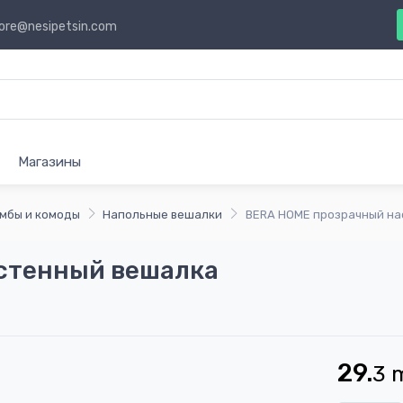
ore@nesipetsin.com
Магазины
умбы и комоды
Напольные вешалки
BERA HOME прозрачный на
стенный вешалка
29.
3