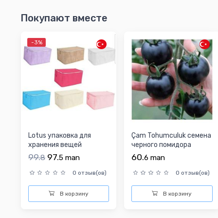
Покупают вместе
-3%
Lotus упаковка для
Çam Tohumculuk семена
хранения вещей
черного помидора
99.
97.
60.
8
5
man
6
man
0 отзыв(ов)
0 отзыв(ов)
В корзину
В корзину