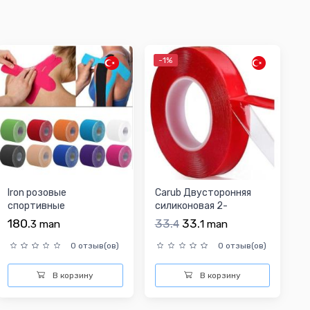
-1%
Iron розовые
Carub Двусторонняя
спортивные
силиконовая 2-
аксессуары
метровая прозрачная
180.
33.
33.
3
man
4
1
man
лента
0 отзыв(ов)
0 отзыв(ов)
В корзину
В корзину