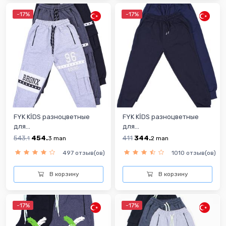
-17%
-17%
FYK KİDS разноцветные
FYK KİDS разноцветные
для...
для...
543.
454.
411
344.
1
3
man
2
man
497 отзыв(ов)
1010 отзыв(ов)
В корзину
В корзину
-17%
-17%