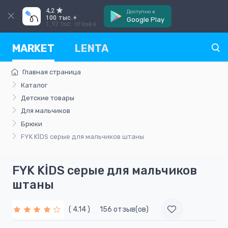
4,2
Доступно в
100 тыс.+
Google Play
1,92 тыс. отзыва
MARKET
LENTA
Главная страница
Каталог
Детские товары
Для мальчиков
Брюки
FYK KİDS серые для мальчиков штаны
FYK KİDS серые для мальчиков
штаны
( 4.14 )
156 отзыв(ов)