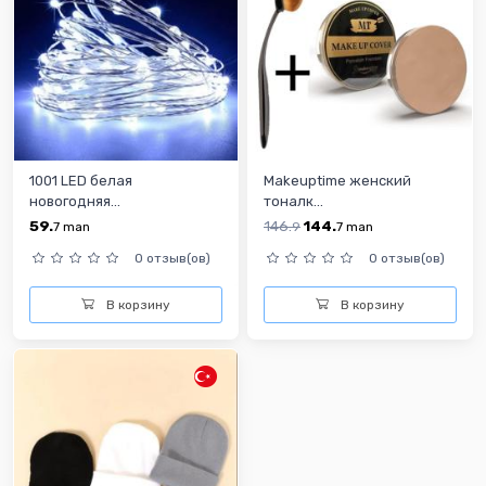
1001 LED белая
Makeuptime женский
новогодняя...
тоналк...
59.
146.
144.
7
man
9
7
man
0 отзыв(ов)
0 отзыв(ов)
В корзину
В корзину