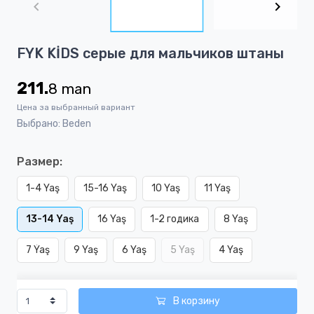
of
4
Item
FYK KİDS серые для мальчиков штаны
1
of
211.
8
man
4
Цена за выбранный вариант
Выбрано: Beden
Размер:
1-4 Yaş
15-16 Yaş
10 Yaş
11 Yaş
13-14 Yaş
16 Yaş
1-2 годика
8 Yaş
7 Ýaş
9 Yaş
6 Yaş
5 Yaş
4 Yaş
В корзину