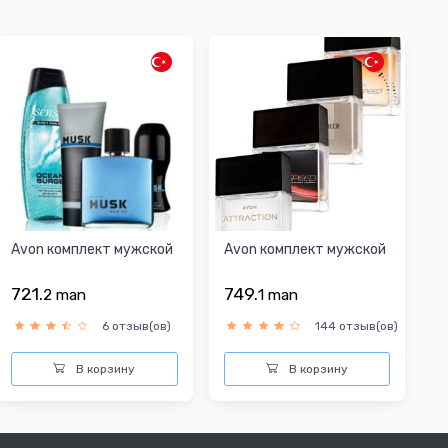
Avon комплект мужской
Avon комплект мужской
721.
749.
2
man
1
man
6 отзыв(ов)
144 отзыв(ов)
В корзину
В корзину