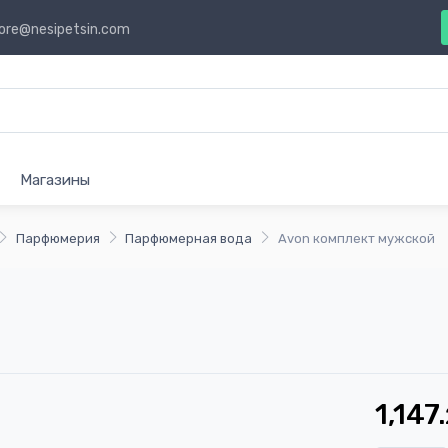
ore@nesipetsin.com
Магазины
Парфюмерия
Парфюмерная вода
Avon комплект мужской
1,147.