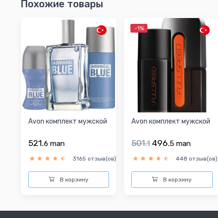
Похожие товары
-1%
Avon комплект мужской
Avon комплект мужской
521.
501.
496.
6
man
1
5
man
3165 отзыв(ов)
448 отзыв(ов)
В корзину
В корзину