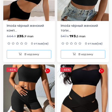
Imoda чёрный женский
Imoda чёрный женский
комп...
топи...
664.
235.
547.
193.
9
9
man
6
5
man
0 отзыв(ов)
0 отзыв(ов)
В корзину
В корзину
-65%
-65%