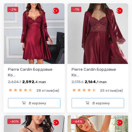
-2%
-1%
Pierre Cardin Бордовые
Pierre Cardin Бордовые
Ко...
Ко...
2,624.
2,592.
2,175.
2,164.
7
4
man
5
1
man
28 отзыв(ов)
25 отзыв(ов)
В корзину
В корзину
-60%
-64%