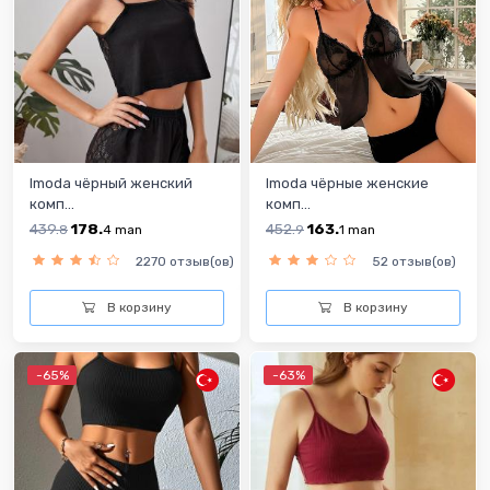
Imoda чёрный женский
Imoda чёрныe женскиe
комп...
комп...
439.
178.
452.
163.
8
4
man
9
1
man
2270 отзыв(ов)
52 отзыв(ов)
В корзину
В корзину
-65%
-63%