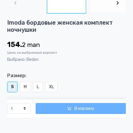
of
5
Item
Imoda бордовые женская комплект
1
ночнушки
of
5
154.
2
man
Цена за выбранный вариант
Выбрано: Beden
Размер:
S
M
L
XL
В корзину