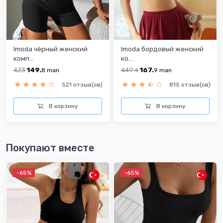
Imoda чёрный женский
Imoda бордовый женский
комп...
ко...
423
149.
449.
167.
8
man
4
9
man
521 отзыв(ов)
815 отзыв(ов)
В корзину
В корзину
Покупают вместе
-65%
-65%