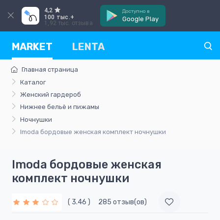
4,2
Доступно в
100 тыс.+
Google Play
1,92 тыс. отзыва
MARKET
LENTA
Главная страница
Каталог
Женский гардероб
Нижнее бельё и пижамы
Ночнушки
Imoda бордовые женская комплект ночнушки
Imoda бордовые женская
комплект ночнушки
( 3.46 )
285 отзыв(ов)