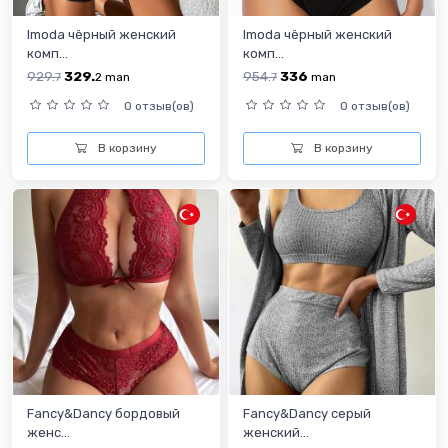
Imoda чёрный женский
Imoda чёрный женский
комп...
комп...
929.
329.
954.
336
7
2
man
7
man
0 отзыв(ов)
0 отзыв(ов)
В корзину
В корзину
Fancy&Dancy бордовый
Fancy&Dancy серый
женс...
женский...