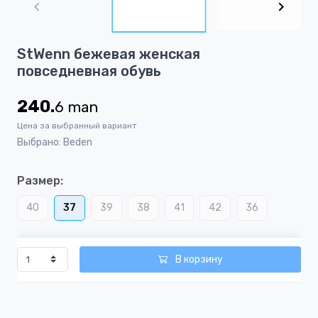
of
3
Item
StWenn бежевая женская
1
повседневная обувь
of
3
240.
6
man
Цена за выбранный вариант
Выбрано: Beden
Размер:
40
37
39
38
41
42
36
В корзину