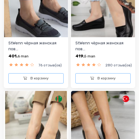
StWenn чёрная женская
StWenn чёрная женская
пов...
пов...
401.
419.
6
man
5
man
76 отзыв(ов)
280 отзыв(ов)
В корзину
В корзину