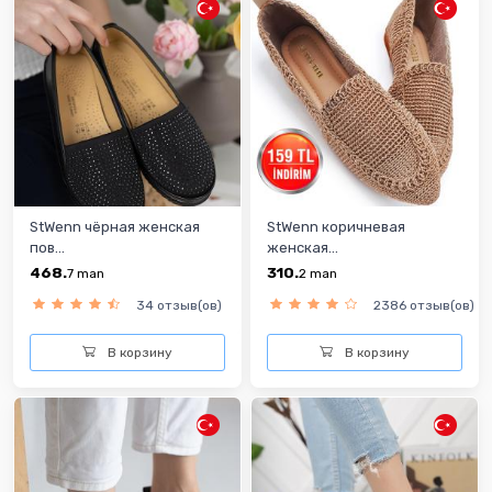
StWenn чёрная женская
StWenn коричневая
пов...
женская...
468.
310.
7
man
2
man
34 отзыв(ов)
2386 отзыв(ов)
В корзину
В корзину