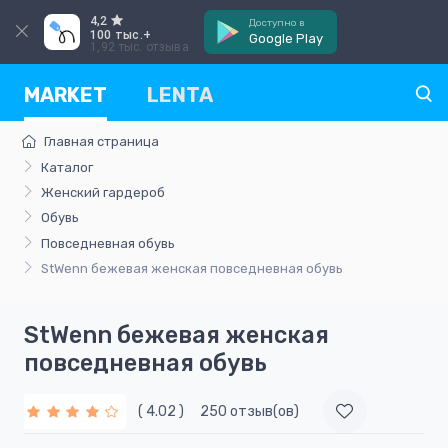
4,2
Доступно в
100 тыс.+
Google Play
1,92 тыс. отзыва
MARKET
LENTA
Главная страница
Каталог
Женский гардероб
Обувь
Повседневная обувь
StWenn бежевая женская повседневная обувь
StWenn бежевая женская
повседневная обувь
( 4.02 )
250 отзыв(ов)