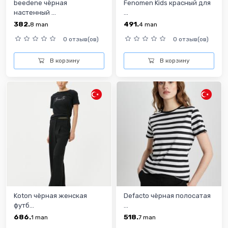
beedene чёрная
Fenomen Kids красный для
настенный ...
...
382.
491.
8
man
4
man
0 отзыв(ов)
0 отзыв(ов)
В корзину
В корзину
Koton чёрная женская
Defacto чёрная полосатая
футб...
...
686.
518.
1
man
7
man