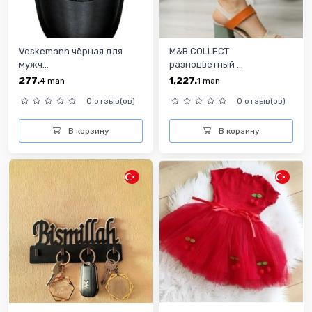
Veskemann чёрная для
M&B COLLECT
мужч...
разноцветный ...
277.
1,227.
4
man
1
man
0 отзыв(ов)
0 отзыв(ов)
В корзину
В корзину