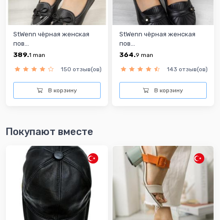
StWenn чёрная женская
StWenn чёрная женская
пов...
пов...
389.
364.
1
man
9
man
150 отзыв(ов)
143 отзыв(ов)
В корзину
В корзину
Покупают вместе