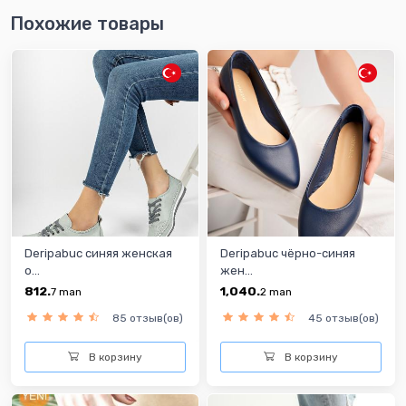
Похожие товары
Deripabuc синяя женская
Deripabuc чёрно-синяя
о...
жен...
812.
1,040.
7
man
2
man
85 отзыв(ов)
45 отзыв(ов)
В корзину
В корзину