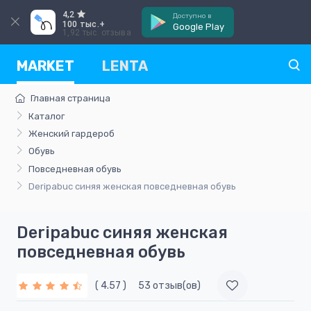
4,2
Доступно в
100 тыс.+
Google Play
1,92 тыс. отзыва
MARKET
LENTA
Главная страница
Каталог
Женский гардероб
Обувь
Повседневная обувь
Deripabuc синяя женская повседневная обувь
Deripabuc синяя женская
повседневная обувь
( 4.57 )
53 отзыв(ов)