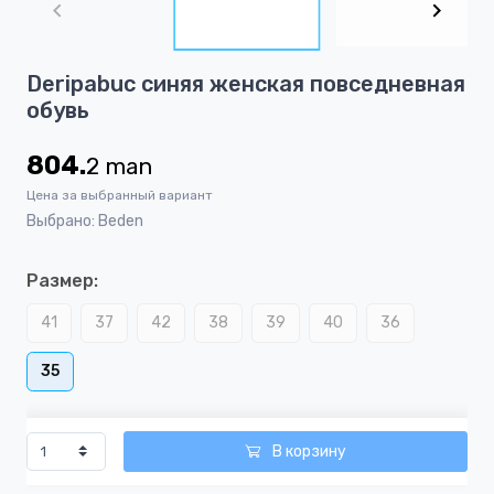
of
4
Item
Deripabuc синяя женская повседневная
1
обувь
of
4
804.
2
man
Цена за выбранный вариант
Выбрано: Beden
Размер:
41
37
42
38
39
40
36
35
В корзину