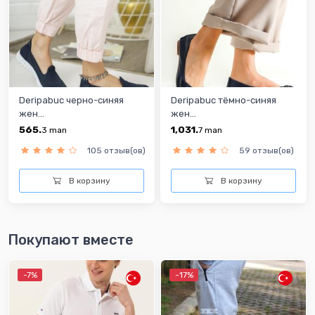
Deripabuc черно-синяя
Deripabuc тёмно-синяя
жен...
жен...
565.
1,031.
3
man
7
man
105 отзыв(ов)
59 отзыв(ов)
В корзину
В корзину
Покупают вместе
-7%
-17%