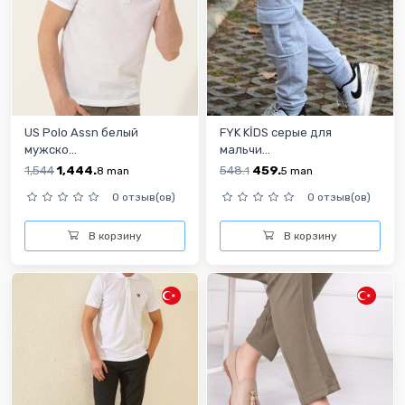
US Polo Assn белый
FYK KİDS серые для
мужско...
мальчи...
1,544
1,444.
548.
459.
8
man
1
5
man
0 отзыв(ов)
0 отзыв(ов)
В корзину
В корзину