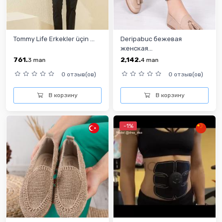
Tommy Life Erkekler üçin ...
Deripabuc бежевая
женская...
761.
2,142.
3
man
4
man
0 отзыв(ов)
0 отзыв(ов)
В корзину
В корзину
-1%