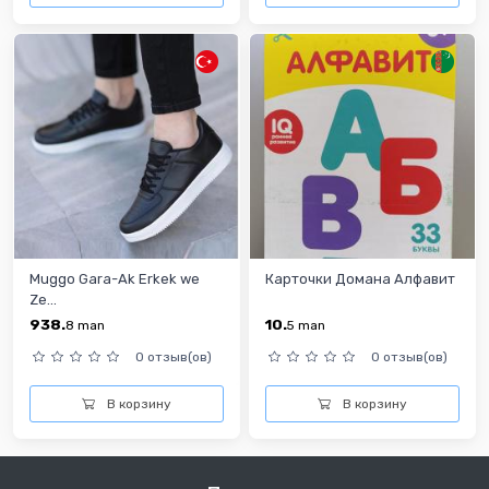
Muggo Gara-Ak Erkek we
Карточки Домана Алфавит
Ze...
938.
10.
8
man
5
man
0 отзыв(ов)
0 отзыв(ов)
В корзину
В корзину