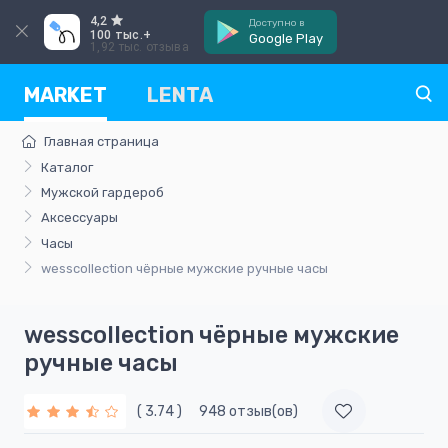
4,2
Доступно в
100 тыс.+
Google Play
1,92 тыс. отзыва
MARKET
LENTA
Главная страница
Каталог
Мужской гардероб
Аксессуары
Часы
wesscollection чёрные мужские ручные часы
wesscollection чёрные мужские
ручные часы
( 3.74 )
948 отзыв(ов)