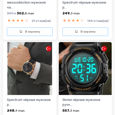
wesscollection мужские
Spectrum чёрные мужские
ча...
р...
309.
302.
249.
6
8
man
3
man
21 отзыв(ов)
144 отзыв(ов)
В корзину
В корзину
Spectrum чёрные мужские
Skmei чёрные мужские
р...
ручн...
248.
557.
9
man
3
man