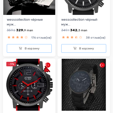
wesscollection чёрные
wesscollection чёрный
муж...
муж...
359.
329.
349.
342.
5
9
man
1
3
man
176 отзыв(ов)
38 отзыв(ов)
В корзину
В корзину
-3%