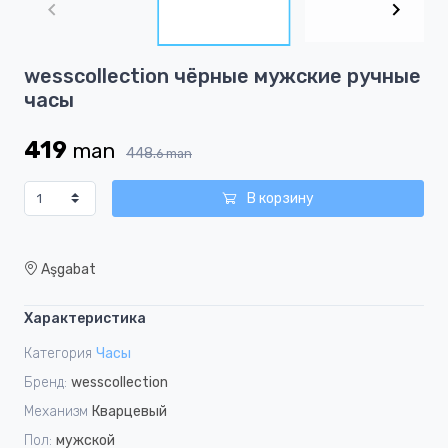
of
2
Item
wesscollection чёрные мужские ручные
1
часы
of
2
419
man
448.
6
man
В корзину
Aşgabat
Характеристика
Категория
Часы
Бренд:
wesscollection
Механизм
Кварцевый
Пол:
мужской