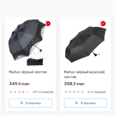
Marlux чёрный зонтик
Marlux чёрный мужской
зонтик
349.
358.
4
man
3
man
311 отзыв(ов)
0 отзыв(ов)
В корзину
В корзину