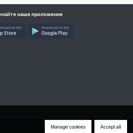
ачайте наше приложение
nload on the
Download on the
p Store
Google Play
Manage cookies
Accept all