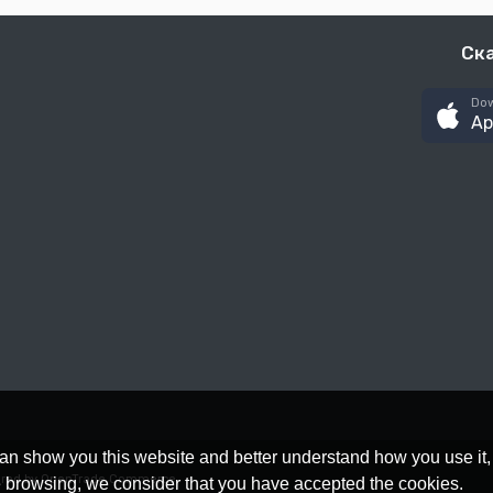
Ск
Dow
Ap
an show you this website and better understand how you use it,
red by OpenTrade Commerce
nue browsing, we consider that you have accepted the cookies.