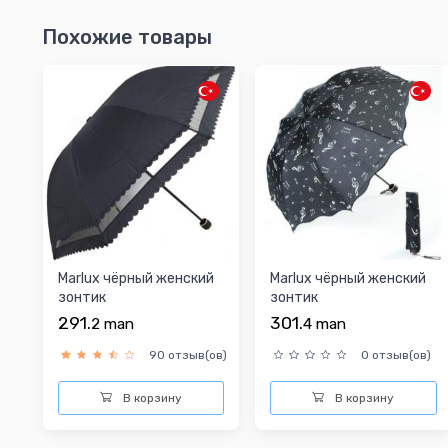
Похожие товары
Marlux чёрный женский
Marlux чёрный женский
зонтик
зонтик
291.
301.
2
man
4
man
90 отзыв(ов)
0 отзыв(ов)
В корзину
В корзину