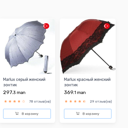
Marlux серый женский
Marlux красный женский
зонтик
зонтик
297.
369.
3
man
1
man
78 отзыв(ов)
29 отзыв(ов)
В корзину
В корзину