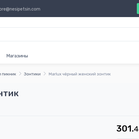
ore@nesipetsin.com
Магазины
и пикник
Зонтики
Marlux чёрный женский зонтик
нтик
301.
4