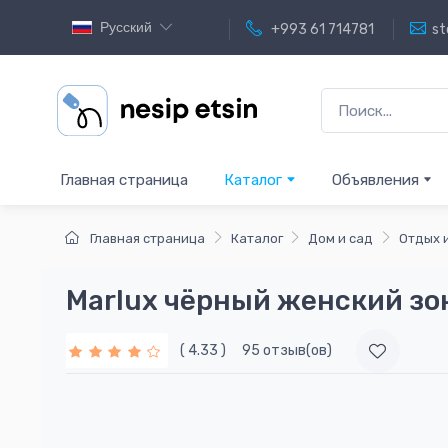
Русский
+993 61 714781
st
Главная страница
Каталог
Объявления
Главная страница
Каталог
Дом и сад
Отдых 
Marlux чёрный женский зо
( 4.33 )
95 отзыв(ов)