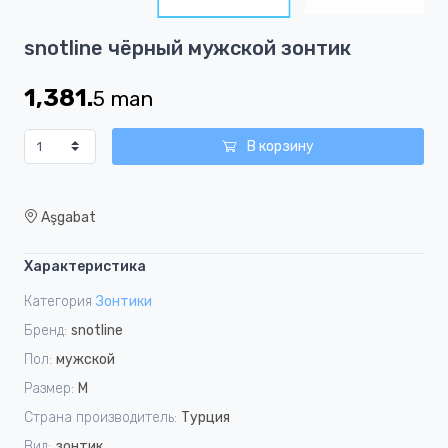
8
Item
snotline чёрный мужской зонтик
1
of
1,381.
5
man
8
В корзину
Aşgabat
Характеристика
Категория
Зонтики
Бренд:
snotline
Пол:
мужской
Размер:
M
Страна производитель:
Турция
Вид:
зонтик