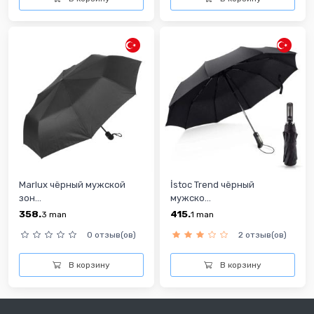
Marlux чёрный мужской
İstoc Trend чёрный
зон...
мужско...
358.
415.
3
man
1
man
0 отзыв(ов)
2 отзыв(ов)
В корзину
В корзину