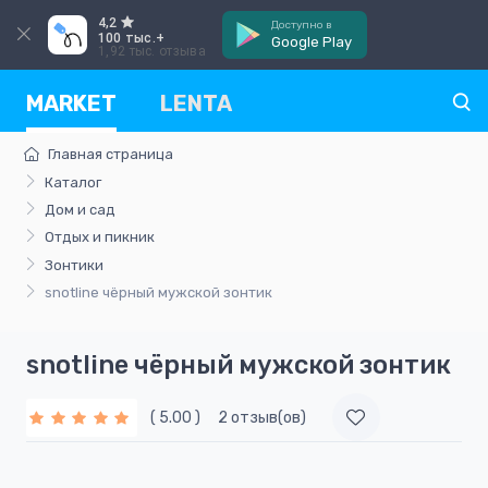
4,2
Доступно в
100 тыс.+
Google Play
1,92 тыс. отзыва
MARKET
LENTA
Главная страница
Каталог
Дом и сад
Отдых и пикник
Зонтики
snotline чёрный мужской зонтик
snotline чёрный мужской зонтик
( 5.00 )
2 отзыв(ов)