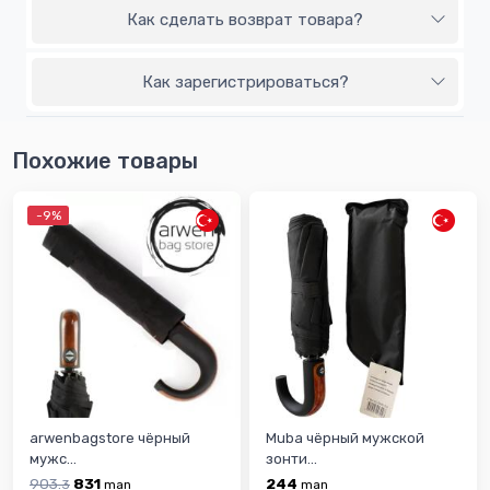
Как сделать возврат товара?
Как зарегистрироваться?
Похожие товары
-9%
arwenbagstore чёрный
Muba чёрный мужской
мужс...
зонти...
903.
831
244
3
man
man