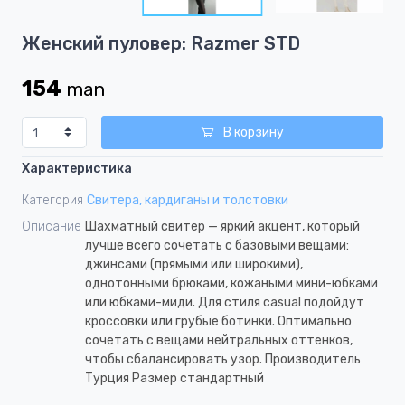
2
Item
Женский пуловер: Razmer STD
1
of
154
man
2
В корзину
Характеристика
Категория
Свитера, кардиганы и толстовки
Описание
Шахматный свитер — яркий акцент, который
лучше всего сочетать с базовыми вещами:
джинсами (прямыми или широкими),
однотонными брюками, кожаными мини-юбками
или юбками-миди. Для стиля casual подойдут
кроссовки или грубые ботинки. Оптимально
сочетать с вещами нейтральных оттенков,
чтобы сбалансировать узор. Производитель
Турция Размер стандартный