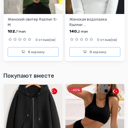
Женский свитер Razmer S-
Женская водолазка
M
Razmer ...
102.
140.
7
man
2
man
0 отзыв(ов)
0 отзыв(ов)
В корзину
В корзину
Покупают вместе
-65%