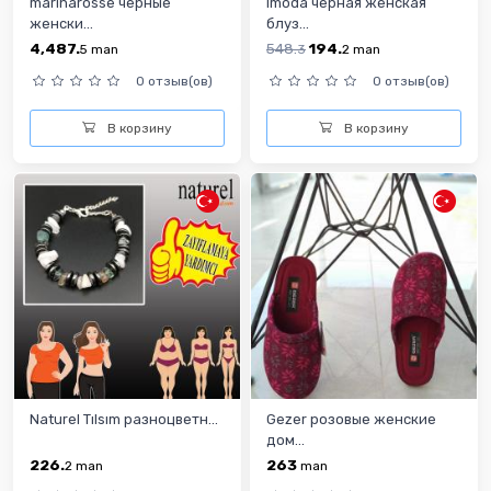
marinarosse чёрные
Imoda чёрная женская
женски...
блуз...
4,487.
548.
194.
5
man
3
2
man
0 отзыв(ов)
0 отзыв(ов)
В корзину
В корзину
Naturel Tılsım разноцветн...
Gezer розовые женские
дом...
226.
263
2
man
man