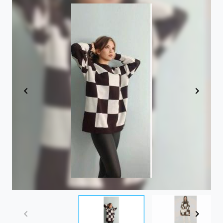
Item
1
of