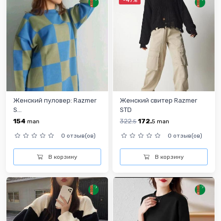
-47%
Женский пуловер: Razmer
Женский свитер Razmer
S...
STD
154
322.
172.
man
5
5
man
0 отзыв(ов)
0 отзыв(ов)
В корзину
В корзину