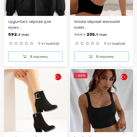
uyguntarz чёрная для
Imoda чёрный женский
мужч...
комп...
592.
664.
235.
4
man
9
9
man
0 отзыв(ов)
0 отзыв(ов)
В корзину
В корзину
-65%