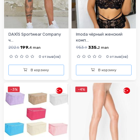
DAXİS Sportwear Company
Imoda чёрный женский
ч...
комп...
202.
199.
953.
335.
5
4
man
9
2
man
0 отзыв(ов)
0 отзыв(ов)
В корзину
В корзину
-3%
-4%