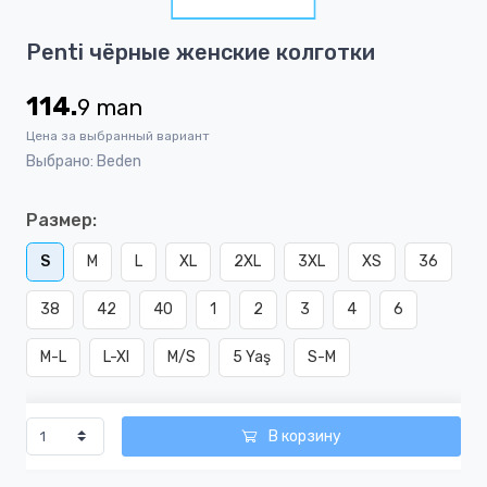
1
Item
Penti чёрные женские колготки
1
of
114.
9
man
1
Цена за выбранный вариант
Выбрано: Beden
Размер:
S
M
L
XL
2XL
3XL
XS
36
38
42
40
1
2
3
4
6
M-L
L-Xl
M/S
5 Yaş
S-M
В корзину