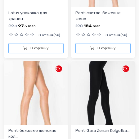
Lotus упаковка для
Penti cветло-бежевые
хранен...
женс...
99.
97.
190
184
8
5
man
man
0 отзыв(ов)
0 отзыв(ов)
В корзину
В корзину
Penti бежевые женские
Penti Gara Zenan Kolgotka...
кол...