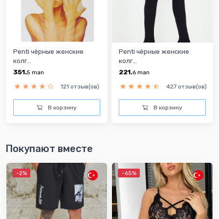
Penti чёрные женские
Penti чёрные женские
колг...
колг...
351.
221.
5
man
6
man
121 отзыв(ов)
427 отзыв(ов)
В корзину
В корзину
Покупают вместе
-2%
-65%