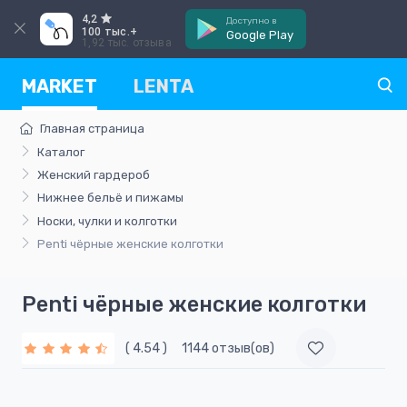
4,2
Доступно в
100 тыс.+
Google Play
1,92 тыс. отзыва
MARKET
LENTA
Главная страница
Каталог
Женский гардероб
Нижнее бельё и пижамы
Носки, чулки и колготки
Penti чёрные женские колготки
Penti чёрные женские колготки
( 4.54 )
1144 отзыв(ов)