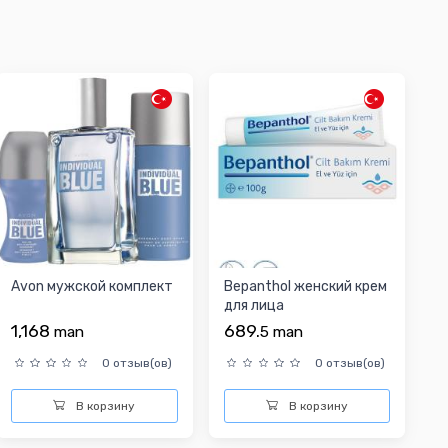
Avon мужской комплект
Bepanthol женский крем
для лица
1,168
689.
man
5
man
0 отзыв(ов)
0 отзыв(ов)
В корзину
В корзину