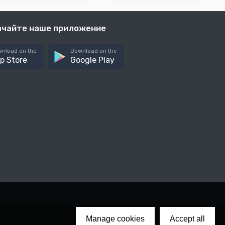
ачайте наше приложение
nload on the
Download on the
p Store
Google Play
Manage cookies
Accept all