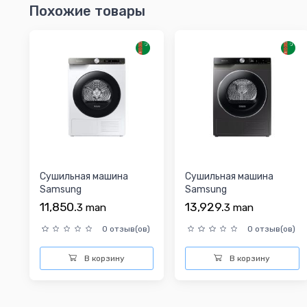
Похожие товары
Cушильная машина
Cушильная машина
Samsung
Samsung
DV90T5240AT/LP
DV90T6240LX/LP
11,850.
13,929.
3
man
3
man
0 отзыв(ов)
0 отзыв(ов)
В корзину
В корзину