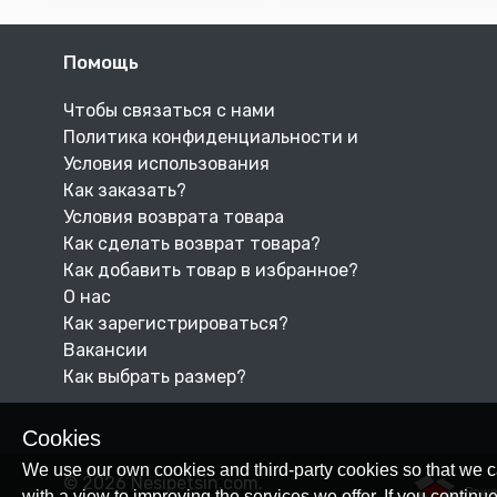
Помощь
Чтобы связаться с нами
Политика конфиденциальности и
Условия использования
Как заказать?
Условия возврата товара
Как сделать возврат товара?
Как добавить товар в избранное?
О нас
Как зарегистрироваться?
Вакансии
Как выбрать размер?
Cookies
We use our own cookies and third-party cookies so that we c
© 2026 Nesipetsin.com.
Powe
with a view to improving the services we offer. If you conti