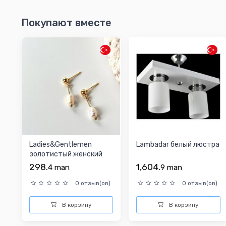
Покупают вместе
Ladies&Gentlemen
Lambadar белый люстра
золотистый женский
серьги
298.
1,604.
4
man
9
man
0 отзыв(ов)
0 отзыв(ов)
В корзину
В корзину