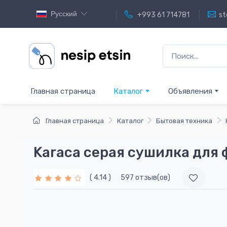
Русский
+993 61 714781
st
Главная страница
Каталог
Объявления
Главная страница
Каталог
Бытовая техника
Karaca серая сушилка для 
( 4.14 )
597 отзыв(ов)