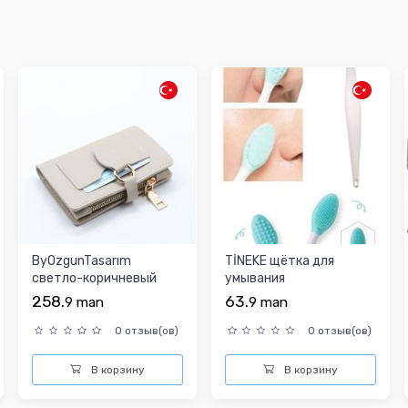
ByOzgunTasarım
TİNEKE щётка для
светло-коричневый
умывания
женский кошелёк
258.
63.
9
man
9
man
0 отзыв(ов)
0 отзыв(ов)
В корзину
В корзину