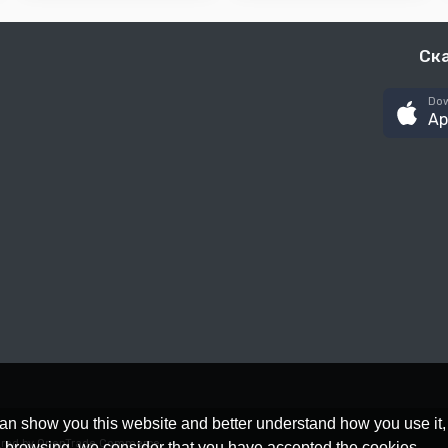
Ск
Dow
Ap
an show you this website and better understand how you use it,
red by OpenTrade Commerce
nue browsing, we consider that you have accepted the cookies.