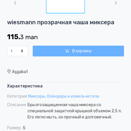
of
1
Item
wiesmann прозрачная чаша миксера
1
of
115.
3
man
1
В корзину
Aşgabat
Характеристика
Категория
Миксеры, блендеры и измельчители
Описание
Брызгозащищенная чаша миксера со
специальной защитной крышкой объемом 2,5 л.
Его легко мыть, он прочный и долговечный.
Размер:
S