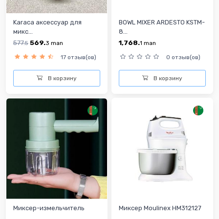
Karaca аксессуар для
BOWL MIXER ARDESTO KSTM-
микс...
8...
577.
569.
1,768.
5
3
man
1
man
17 отзыв(ов)
0 отзыв(ов)
В корзину
В корзину
Миксер-измельчитель
Миксер Moulinex HM312127