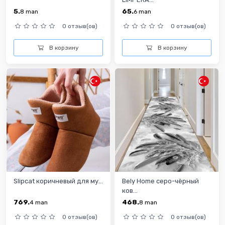
5.
65.
8
man
6
man
0 отзыв(ов)
0 отзыв(ов)
В корзину
В корзину
Slipcat коричневый для му...
Bely Home серо-чёрный
ков...
769.
468.
4
man
8
man
0 отзыв(ов)
0 отзыв(ов)