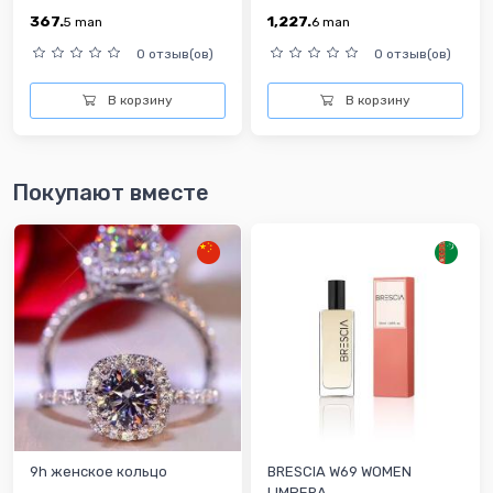
367.
1,227.
5
man
6
man
0 отзыв(ов)
0 отзыв(ов)
В корзину
В корзину
Покупают вместе
9h женское кольцо
BRESCIA W69 WOMEN
LIMPERA...