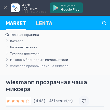
4,2
Доступно в
100 тыс.+
Google Play
1,92 тыс. отзыва
MARKET
LENTA
Главная страница
Каталог
Бытовая техника
Техника для кухни
Миксеры, блендеры и измельчители
wiesmann прозрачная чаша миксера
wiesmann прозрачная чаша
миксера
( 4.42 )
461 отзыв(ов)