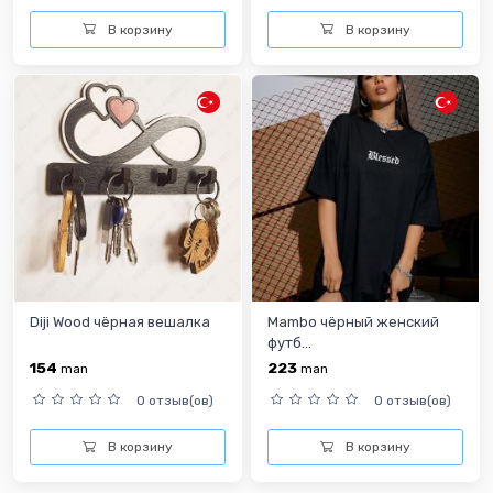
В корзину
В корзину
Diji Wood чёрная вешалка
Mambo чёрный женский
футб...
154
223
man
man
0 отзыв(ов)
0 отзыв(ов)
В корзину
В корзину