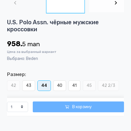
of
4
Item
U.S. Polo Assn. чёрные мужские
1
кроссовки
of
4
958.
5
man
Цена за выбранный вариант
Выбрано: Beden
Размер:
42
43
44
40
41
45
42 2/3
В корзину