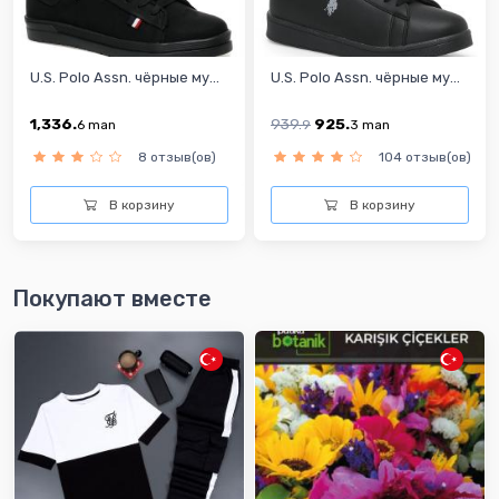
U.S. Polo Assn. чёрные му...
U.S. Polo Assn. чёрные му...
1,336.
939.
925.
6
man
9
3
man
8 отзыв(ов)
104 отзыв(ов)
В корзину
В корзину
Покупают вместе