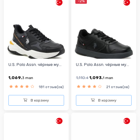
-2%
U.S. Polo Assn. чёрные му...
U.S. Polo Assn. чёрные му...
1,069.
1,110.
1,093.
3
man
4
1
man
181 отзыв(ов)
21 отзыв(ов)
В корзину
В корзину