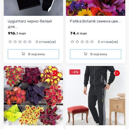
uyguntarz черно-белый
Patika Botanik семена цве...
для...
916.
74.
1
man
4
man
0 отзыв(ов)
0 отзыв(ов)
В корзину
В корзину
-4%