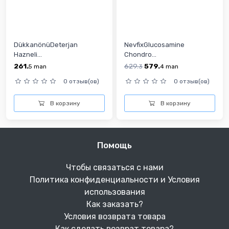
DükkanönüDeterjan
NevfixGlucosamine
Hazneli...
Chondro...
261.
629.
579.
5
man
3
4
man
0 отзыв(ов)
0 отзыв(ов)
В корзину
В корзину
Помощь
Чтобы связаться с нами
Политика конфиденциальности и Условия
использования
Как заказать?
Условия возврата товара
Как сделать возврат товара?