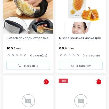
Biotech приборы столовые
Missha женская маска для
...
100.
88.
5
man
9
man
0 отзыв(ов)
0 отзыв(ов)
В корзину
В корзину
-8%