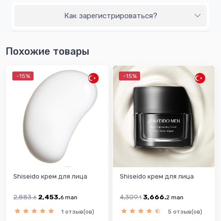
Как зарегистрироваться?
Похожие товары
-15%
-15%
Shiseido крем для лица
Shiseido крем для лица
2,883.
2,453.
4,309.
3,666.
6
6
man
1
2
man
1 отзыв(ов)
5 отзыв(ов)