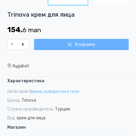
3
Item
Trinova крем для лица
1
of
154.
6
man
3
В корзину
Aşgabat
Характеристика
Категория
Крема, сыворотки и гели
Бренд:
Trinova
Страна производитель:
Турция
Вид:
крем для лица
Магазин