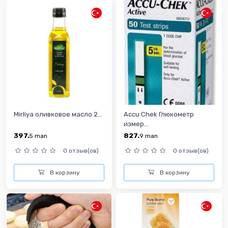
Mirliya оливковое масло 2...
Accu Chek Глюкометр
измер...
397.
827.
5
man
9
man
0 отзыв(ов)
0 отзыв(ов)
В корзину
В корзину