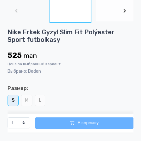
1
of
2
Item
Nike Erkek Gyzyl Slim Fit Polýester
1
Sport futbolkasy
of
2
525
man
Цена за выбранный вариант
Выбрано: Beden
Размер:
S
M
L
В корзину