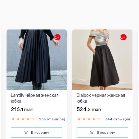
Lantliv чёрная женская
Olalook чёрная женская
юбка
юбка
216.
524.
1
man
2
man
236 отзыв(ов)
344 отзыв(ов)
В корзину
В корзину