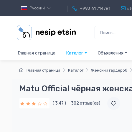
Русский
+993 61 714781
st
Главная страница
Каталог
Объявления
Главная страница
Каталог
Женский гардероб
Matu Official чёрная женск
( 3.47 )
382 отзыв(ов)