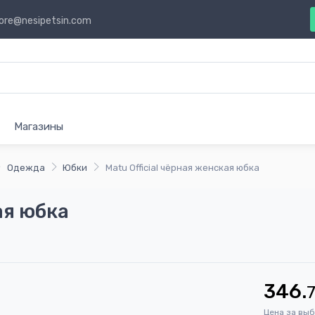
ore@nesipetsin.com
Магазины
Одежда
Юбки
Matu Official чёрная женская юбка
ая юбка
346.
Цена за вы