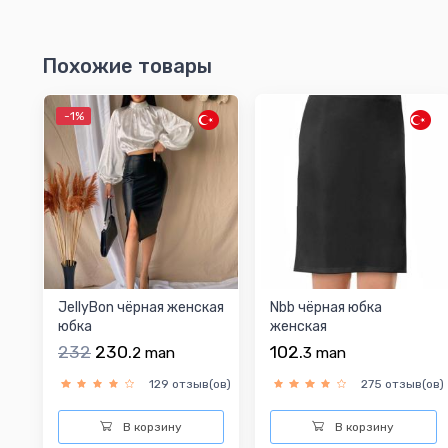
Похожие товары
-1%
JellyBon чёрная женская
Nbb чёрная юбка
юбка
женская
232
230.
102.
2
man
3
man
129 отзыв(ов)
275 отзыв(ов)
В корзину
В корзину