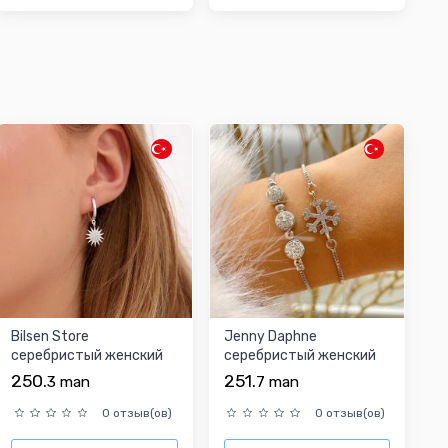
Bilsen Store
Jenny Daphne
cеребристый женский
cеребристый женский
серебряные серьги
браслет 2шт
250.
251.
3
man
7
man
0 отзыв(ов)
0 отзыв(ов)