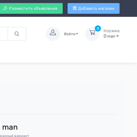
Разместить объявление
Добавить магазин
0
Корзина
Войти
0
man
7
man
бранный вариант