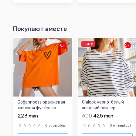
Покупают вместе
-30%
Doğannboss оранжевая
Olalook черно-белый
женская футболка
женский свитер
223
600
425
man
man
0 отзыв(ов)
0 отзыв(ов)