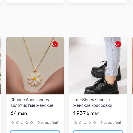
Chance Accessories
İmerShoes чёрные
золотистые женские
женскиe кроссовки
колье
64
1,937.
man
5
man
0 отзыв(ов)
0 отзыв(ов)