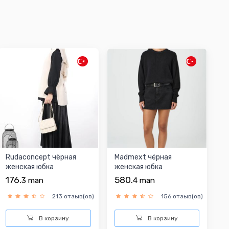
Rudaconcept чёрная
Madmext чёрная
женская юбка
женская юбка
176.
580.
3
man
4
man
213 отзыв(ов)
156 отзыв(ов)
В корзину
В корзину