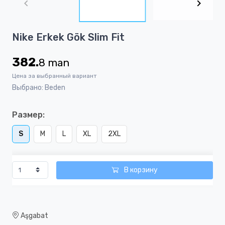
of
2
Item
Nike Erkek Gök Slim Fit
1
of
382.
8
man
2
Цена за выбранный вариант
Выбрано: Beden
Размер:
S
M
L
XL
2XL
В корзину
Aşgabat