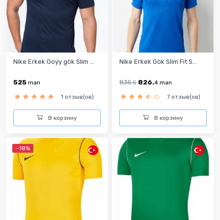
Nike Erkek Goýy gök Slim ...
Nike Erkek Gök Slim Fit S...
525
835.
826.
man
5
4
man
1 отзыв(ов)
7 отзыв(ов)
В корзину
В корзину
-18%