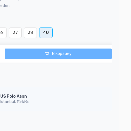
Beden
36
37
38
40
В корзину
US Polo Assn
Istanbul, Türkiýe