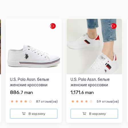
U.S. Polo Assn. белые
U.S. Polo Assn. белые
женские кроссовки
женские кроссовки
886.
1,171.
7
man
6
man
87 отзыв(ов)
59 отзыв(ов)
В корзину
В корзину