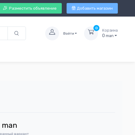
Разместить объявление
Добавить магазин
0
Корзина
Войти
0
man
9
man
бранный вариант