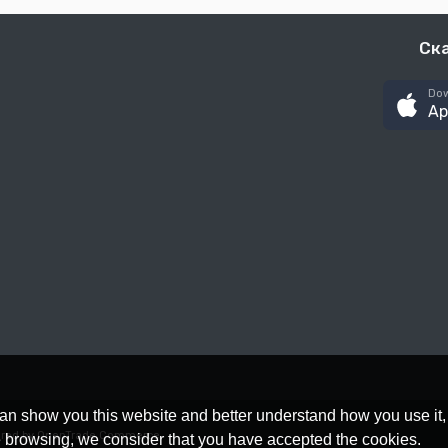
Ск
Dow
Ap
an show you this website and better understand how you use it,
red by OpenTrade Commerce
nue browsing, we consider that you have accepted the cookies.