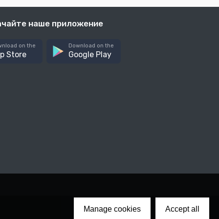
ачайте наше приложение
nload on the
Download on the
p Store
Google Play
Manage cookies
Accept all