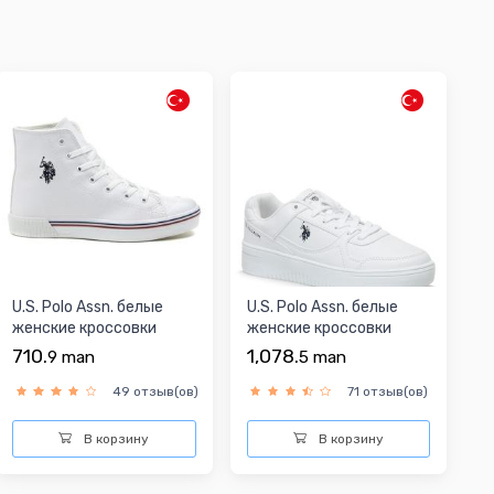
U.S. Polo Assn. белые
U.S. Polo Assn. белые
женские кроссовки
женские кроссовки
710.
1,078.
9
man
5
man
49 отзыв(ов)
71 отзыв(ов)
В корзину
В корзину