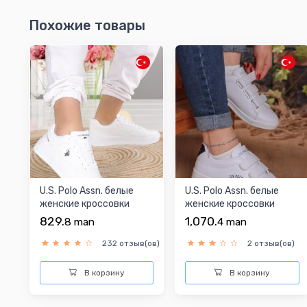
Похожие товары
U.S. Polo Assn. белые
U.S. Polo Assn. белые
женские кроссовки
женские кроссовки
829.
1,070.
8
man
4
man
232 отзыв(ов)
2 отзыв(ов)
В корзину
В корзину