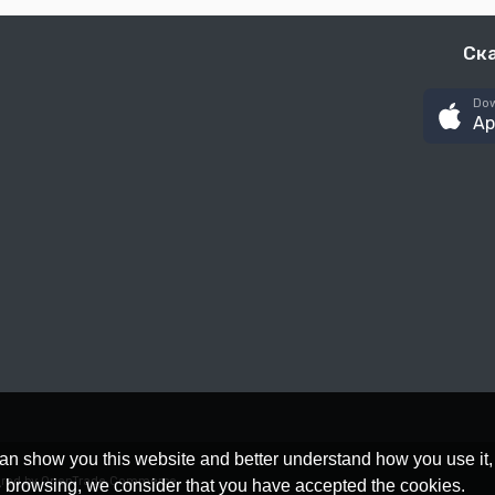
Ск
Dow
Ap
an show you this website and better understand how you use it,
red by OpenTrade Commerce
nue browsing, we consider that you have accepted the cookies.