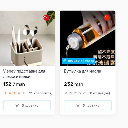
-10% на 2-ой товар
Vienev подставка для
Бутылка для масла
ложки и вилки
132.
232
7
man
man
213 отзыв(ов)
0 отзыв(ов)
В корзину
В корзину