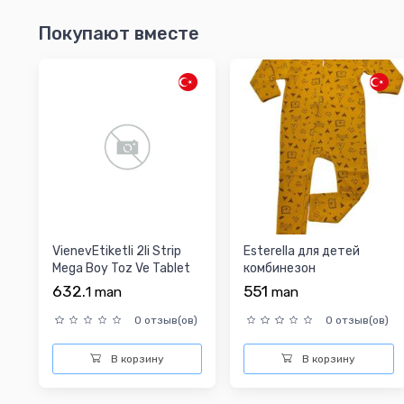
Покупают вместе
VienevEtiketli 2li Strip
Esterella для детей
Mega Boy Toz Ve Tablet
комбинезон
Deterjan Sak...
632.
551
1
man
man
0 отзыв(ов)
0 отзыв(ов)
В корзину
В корзину