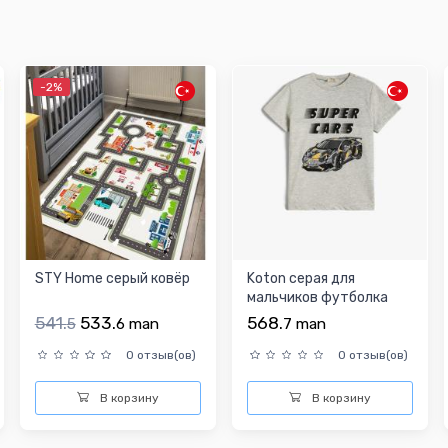
-2%
STY Home серый ковёр
Koton серая для
мальчиков футболка
541.
533.
568.
5
6
man
7
man
0 отзыв(ов)
0 отзыв(ов)
В корзину
В корзину