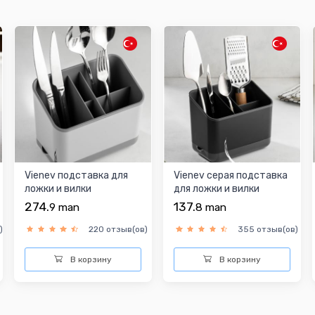
Vienev подставка для
Vienev серая подставка
ложки и вилки
для ложки и вилки
274.
137.
9
man
8
man
)
220 отзыв(ов)
355 отзыв(ов)
В корзину
В корзину