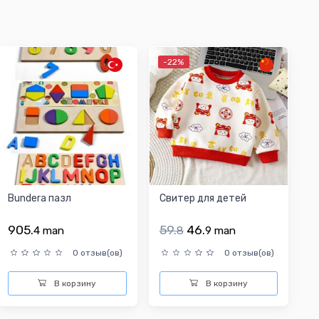
-22%
Bundera пазл
Свитер для детей
905.
59.
46.
4
man
8
9
man
0 отзыв(ов)
0 отзыв(ов)
В корзину
В корзину