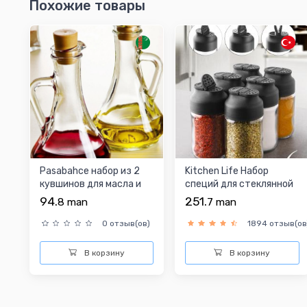
Похожие товары
Pasabahce набор из 2
Kitchen Life Набор
кувшинов для масла и
специй для стеклянной
уксуса с крышками ...
солонки из 6 предме...
94.
251.
8
man
7
man
0 отзыв(ов)
1894 отзыв(ов
В корзину
В корзину