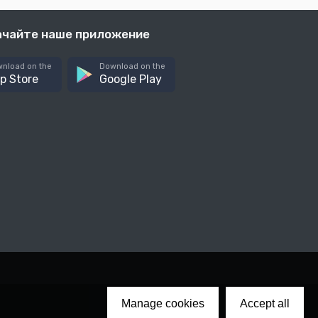
ачайте наше приложение
nload on the
Download on the
p Store
Google Play
Manage cookies
Accept all