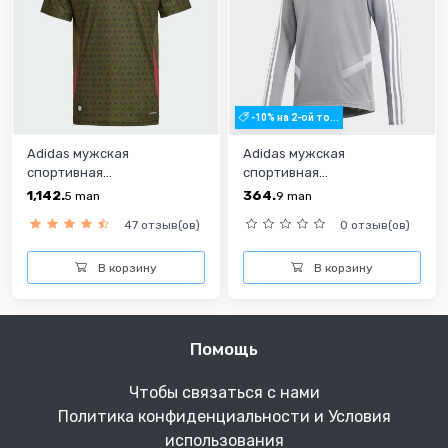
-10% на 2-ой то...
Adidas мужская
Adidas мужская
спортивная...
спортивная...
1,142.
364.
5
man
9
man
47 отзыв(ов)
0 отзыв(ов)
В корзину
В корзину
Помощь
Чтобы связаться с нами
Политика конфиденциальности и Условия
использования