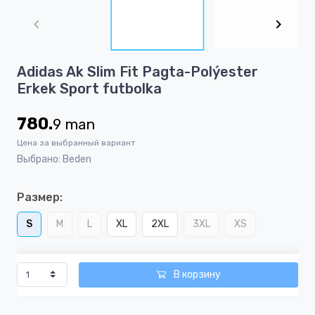
1
of
2
Item
Adidas Ak Slim Fit Pagta-Polýester
1
Erkek Sport futbolka
of
2
780.
9
man
Цена за выбранный вариант
Выбрано: Beden
Размер:
S
M
L
XL
2XL
3XL
XS
В корзину