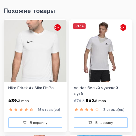
Похожие товары
-17%
Nike Erkek Ak Slim Fit Po...
adidas белый мужской
футб...
639.
676.
562.
3
man
3
5
man
16 отзыв(ов)
3 отзыв(ов)
В корзину
В корзину