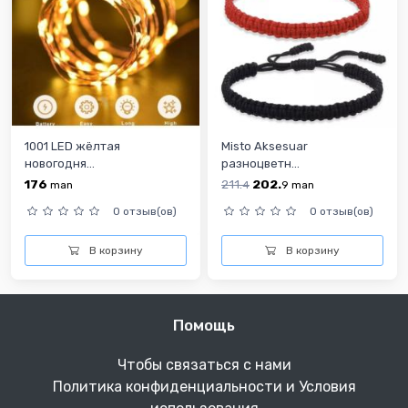
1001 LED жёлтая
Misto Aksesuar
новогодня...
разноцветн...
176
211.
202.
man
4
9
man
0 отзыв(ов)
0 отзыв(ов)
В корзину
В корзину
Помощь
Чтобы связаться с нами
Политика конфиденциальности и Условия