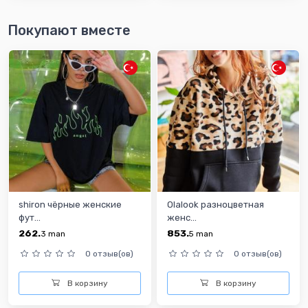
Покупают вместе
shiron чёрные женские
Olalook разноцветная
фут...
женс...
262.
853.
3
man
5
man
0 отзыв(ов)
0 отзыв(ов)
В корзину
В корзину