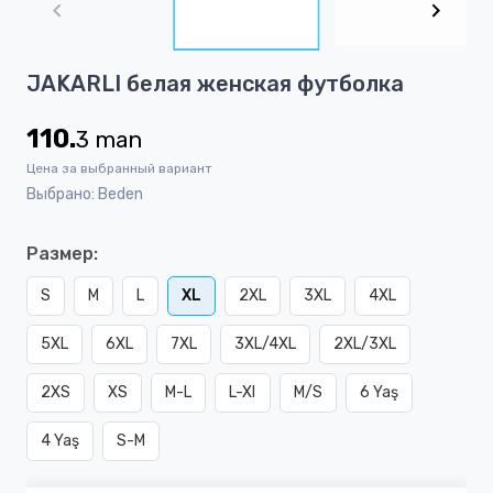
of
4
Item
JAKARLI белая женская футболка
1
of
110.
3
man
4
Цена за выбранный вариант
Выбрано: Beden
Размер:
S
M
L
XL
2XL
3XL
4XL
5XL
6XL
7XL
3XL/4XL
2XL/3XL
2XS
XS
M-L
L-Xl
M/S
6 Yaş
4 Yaş
S-M