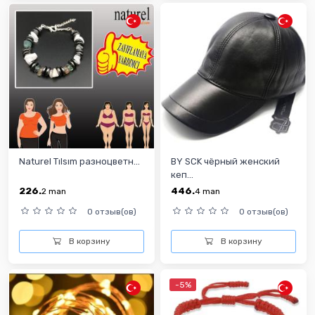
Naturel Tılsım разноцветн...
BY SCK чёрный женский
кеп...
226.
446.
2
man
4
man
0 отзыв(ов)
0 отзыв(ов)
В корзину
В корзину
-5%