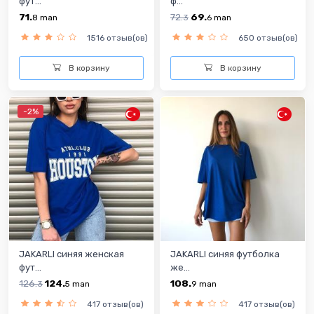
фут...
ф...
71.
72.
69.
8
man
3
6
man
1516 отзыв(ов)
650 отзыв(ов)
В корзину
В корзину
-2%
JAKARLI синяя женская
JAKARLI синяя футболка
фут...
же...
126.
124.
108.
3
5
man
9
man
417 отзыв(ов)
417 отзыв(ов)