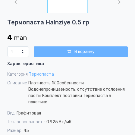
of
1
Item
Термопаста Halnziye 0.5 гр
1
of
4
man
1
В корзину
Характеристика
Категория
Термопаста
Описание
Плотность 1K Особенности
Водонепроницаемость, отсутствие отслоения
пасты Комплект поставки Термопаста в
пакетике
Вид:
Графитовая
Теплопроводность:
0.925 Вт/мК
Размер:
45