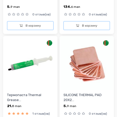
5.
134.
9
man
6
man
0 отзыв(ов)
0 отзыв(ов)
В корзину
В корзину
Термопаста Thermal
SILICONE THERMAL PAD
Grease...
20X2...
21.
5.
8
man
9
man
1 отзыв(ов)
0 отзыв(ов)