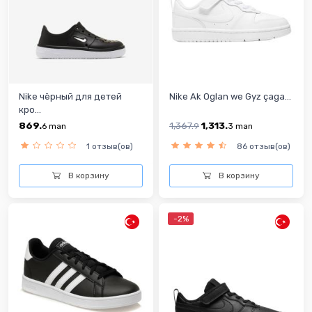
Nike чёрный для детей
Nike Ak Oglan we Gyz çaga...
кро...
869.
1,367.
1,313.
6
man
9
3
man
1 отзыв(ов)
86 отзыв(ов)
В корзину
В корзину
-2%