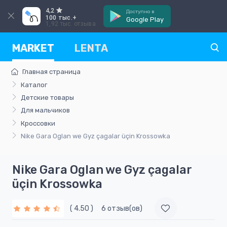
4,2
Доступно в
100 тыс.+
Google Play
1,92 тыс. отзыва
MARKET
LENTA
Главная страница
Каталог
Детские товары
Для мальчиков
Кроссовки
Nike Gara Oglan we Gyz çagalar üçin Krossowka
Nike Gara Oglan we Gyz çagalar
üçin Krossowka
( 4.50 )
6 отзыв(ов)