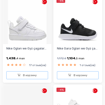
-6%
Nike Oglan we Gyz çagalar...
Nike Gara Oglan we Gyz ça...
1,438.
1,172.
1,104.
4
man
8
5
man
17 отзыв(ов)
1 отзыв(ов)
В корзину
В корзину
-4%