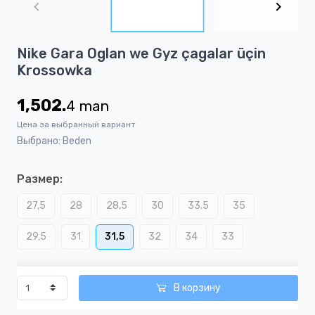
of
4
Item
Nike Gara Oglan we Gyz çagalar üçin
1
Krossowka
of
4
1,502.
4
man
Цена за выбранный вариант
Выбрано: Beden
Размер:
27,5
28
28,5
30
33.5
35
29,5
31
31,5
32
34
33
В корзину