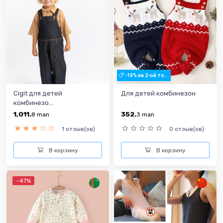
-10% на 2-ой то...
Cigit для детей
Для детей комбинезон
комбинезо...
1,011.
352.
8
man
3
man
1 отзыв(ов)
0 отзыв(ов)
В корзину
В корзину
-47%