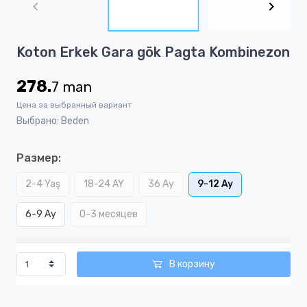
of
3
Item
Koton Erkek Gara gök Pagta Kombinezon
1
of
278.
7
man
3
Цена за выбранный вариант
Выбрано: Beden
Размер:
2-4 Yaş
18-24 AY
36 Ay
9-12 Ay
6-9 Ay
0-3 месяцев
В корзину