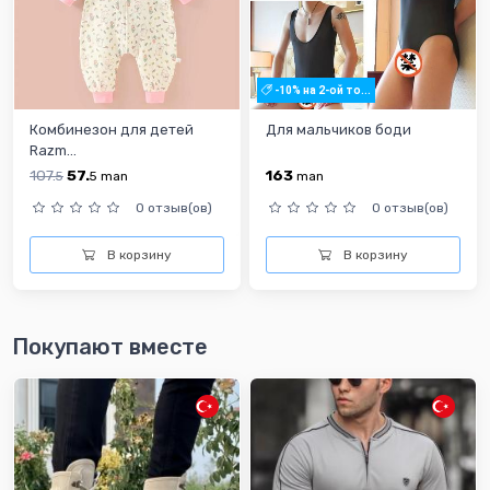
-10% на 2-ой то...
Комбинезон для детей
Для мальчиков боди
Razm...
107.
57.
163
5
5
man
man
0 отзыв(ов)
0 отзыв(ов)
В корзину
В корзину
Покупают вместе