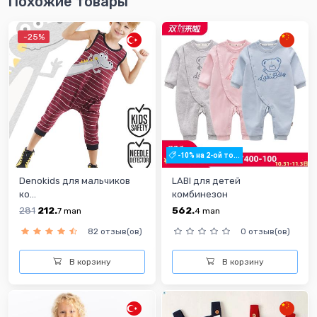
Похожие товары
-25%
-10% на 2-ой то...
Denokids для мальчиков
LABI для детей
ко...
комбинезон
281
212.
562.
7
man
4
man
82 отзыв(ов)
0 отзыв(ов)
В корзину
В корзину