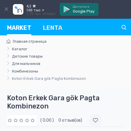
4,2
Доступно в
100 тыс.+
Google Play
1,92 тыс. отзыва
MARKET
LENTA
Главная страница
Каталог
Детские товары
Для мальчиков
Комбинезоны
Koton Erkek Gara gök Pagta Kombinezon
Koton Erkek Gara gök Pagta
Kombinezon
( 0.00 )
0 отзыв(ов)