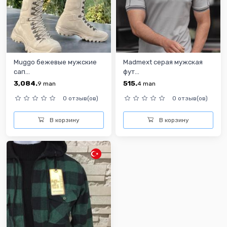
Muggo бежевые мужские
Madmext серая мужская
сап...
фут...
3,084.
515.
9
man
4
man
0 отзыв(ов)
0 отзыв(ов)
В корзину
В корзину