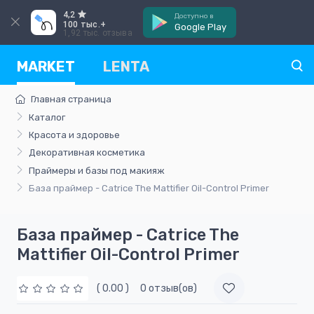
4,2
Доступно в
100 тыс.+
Google Play
1,92 тыс. отзыва
MARKET
LENTA
Главная страница
Каталог
Красота и здоровье
Декоративная косметика
Праймеры и базы под макияж
База праймер - Catrice The Mattifier Oil-Control Primer
База праймер - Catrice The
Mattifier Oil-Control Primer
( 0.00 )
0 отзыв(ов)