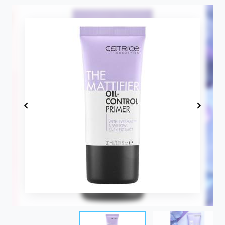
Item
1