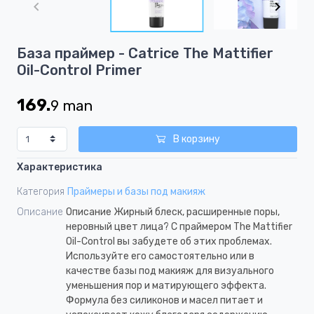
of
5
Item
База праймер - Catrice The Mattifier
1
Oil-Control Primer
of
5
169.
9
man
В корзину
Характеристика
Категория
Праймеры и базы под макияж
Описание
Описание Жирный блеск, расширенные поры,
неровный цвет лица? С праймером The Mattifier
Oil-Control вы забудете об этих проблемах.
Используйте его самостоятельно или в
качестве базы под макияж для визуального
уменьшения пор и матирующего эффекта.
Формула без силиконов и масел питает и