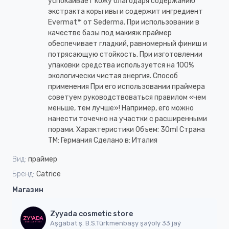
успокаивает кожу благодаря содержанию
экстракта коры ивы и содержит ингредиент
Evermat™ от Sederma. При использовании в
качестве базы под макияж праймер
обеспечивает гладкий, равномерный финиш и
потрясающую стойкость. При изготовлении
упаковки средства используется на 100%
экологически чистая энергия. Способ
применения При его использовании праймера
советуем руководствоваться правилом «чем
меньше, тем лучше»! Например, его можно
нанести точечно на участки с расширенными
порами. Характеристики Объем: 30ml Страна
ТМ: Германия Сделано в: Италия
Вид:
праймер
Бренд:
Catrice
Магазин
Zyyada cosmetic store
Aşgabat ş. B.S.Türkmenbaşy şaýoly 33 jaý