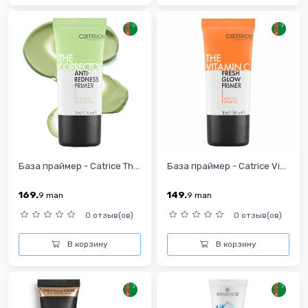
База праймер - Catrice Th...
База праймер - Catrice Vi...
169.
149.
9
man
9
man
0 отзыв(ов)
0 отзыв(ов)
В корзину
В корзину