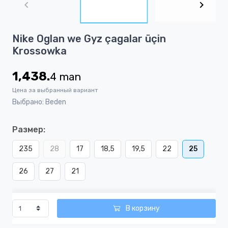
of
4
Item
Nike Oglan we Gyz çagalar üçin
1
Krossowka
of
4
1,438.
4
man
Цена за выбранный вариант
Выбрано: Beden
Размер:
235
28
17
18,5
19,5
22
25
26
27
21
В корзину