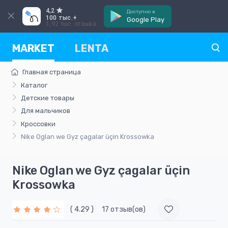
4,2
Доступно в
100 тыс.+
Google Play
1,92 тыс. отзыва
MARKET
LENTA
Главная страница
Каталог
Детские товары
Для мальчиков
Кроссовки
Nike Oglan we Gyz çagalar üçin Krossowka
Nike Oglan we Gyz çagalar üçin
Krossowka
( 4.29 )
17 отзыв(ов)