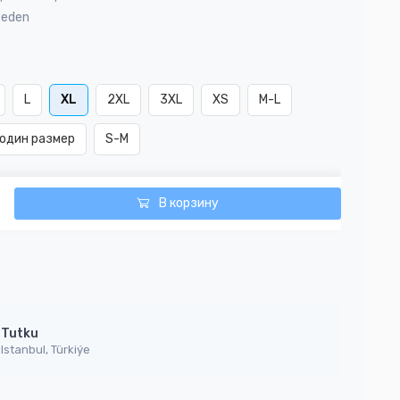
Beden
L
XL
2XL
3XL
XS
M-L
один размер
S-M
В корзину
Tutku
Istanbul, Türkiýe