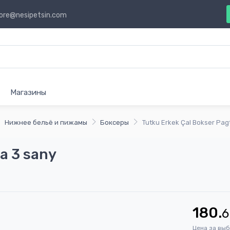
ore@nesipetsin.com
Магазины
Нижнее бельё и пижамы
Боксеры
Tutku Erkek Çal Bokser Pag
a 3 sany
180.
6
Цена за вы