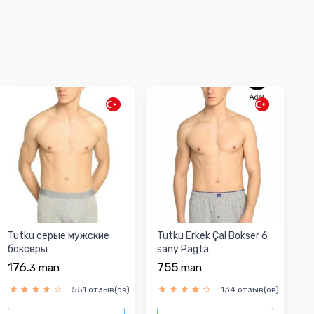
Tutku серыe мужские
Tutku Erkek Çal Bokser 6
боксеры
sany Pagta
176.
755
3
man
man
551 отзыв(ов)
134 отзыв(ов)