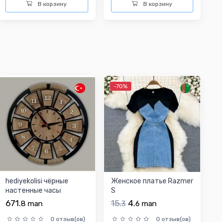
В корзину
В корзину
-70%
hediyekolisi чёрные
Женское платье Razmer
настенные часы
S
671.
15.
4.
8
man
3
6
man
0 отзыв(ов)
0 отзыв(ов)