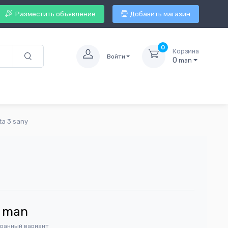
Разместить объявление
Добавить магазин
0
Корзина
Войти
0
man
ta 3 sany
man
бранный вариант