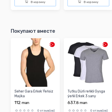
В корзину
В корзину
Покупают вместе
Seher Gara Erkek Ýeňsiz
Tutku Dürli reňkli Gysga
Maýka
ýeňli Erkek 3 sany
Futbolka
112
637.
man
8
man
0 отзыв(ов)
0 отзыв(ов)