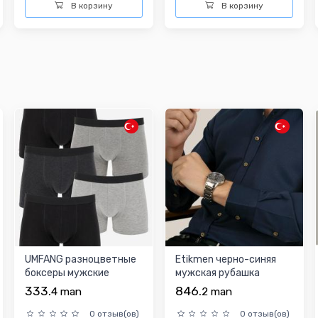
В корзину
В корзину
UMFANG разноцветные
Etikmen черно-синяя
боксеры мужские
мужская рубашка
333.
846.
4
man
2
man
0 отзыв(ов)
0 отзыв(ов)