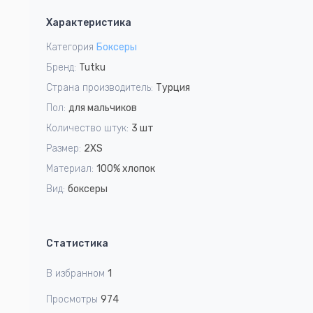
1
Характеристика
of
2
Категория
Боксеры
Бренд:
Tutku
Страна производитель:
Турция
Пол:
для мальчиков
Количество штук:
3 шт
Размер:
2XS
Материал:
100% хлопок
Вид:
боксеры
Статистика
В избранном
1
Просмотры
974