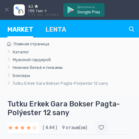
4,2
Доступно в
100 тыс.+
Google Play
1,92 тыс. отзыва
MARKET
LENTA
Главная страница
Каталог
Мужской гардероб
Нижнее бельё и пижамы
Боксеры
Tutku Erkek Gara Bokser Pagta-Polýester 12 sany
Tutku Erkek Gara Bokser Pagta-
Polýester 12 sany
( 4.44 )
9 отзыв(ов)