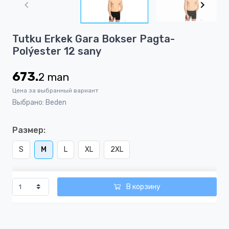
of
2
Item
Tutku Erkek Gara Bokser Pagta-
1
Polýester 12 sany
of
2
673.
2
man
Цена за выбранный вариант
Выбрано: Beden
Размер:
S
M
L
XL
2XL
В корзину