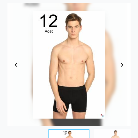
Item
1