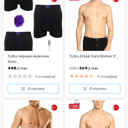
Tutku чёрные мужские
Tutku Erkek Gara Bokser P...
бокс...
448.
375.
369.
2
man
1
2
man
0 отзыв(ов)
9 отзыв(ов)
В корзину
В корзину
-2%