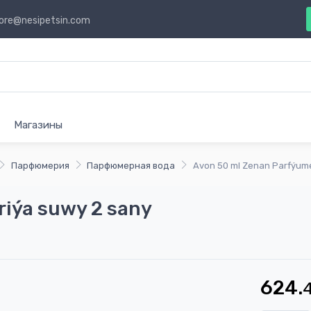
ore@nesipetsin.com
Магазины
Парфюмерия
Парфюмерная вода
Avon 50 ml Zenan Parfýume
iýa suwy 2 sany
624.