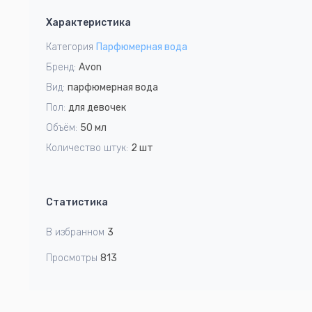
1
Характеристика
of
1
Категория
Парфюмерная вода
Бренд:
Avon
Вид:
парфюмерная вода
Пол:
для девочек
Объём:
50 мл
Количество штук:
2 шт
Статистика
В избранном
3
Просмотры
813