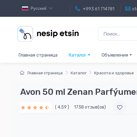
Русский
+993 61 714781
st
Главная страница
Каталог
Объявления
Главная страница
Каталог
Красота и здоровье
Avon 50 ml Zenan Parfýumer
( 4.59 )
1738 отзыв(ов)