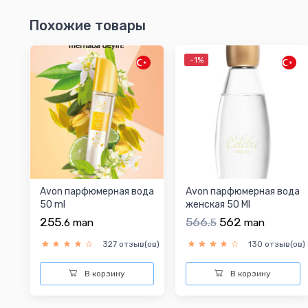
Похожие товары
-1%
Avon парфюмерная вода
Avon парфюмерная вода
50 ml
женская 50 Ml
255.
566.
562
6
man
5
man
327 отзыв(ов)
130 отзыв(ов)
В корзину
В корзину