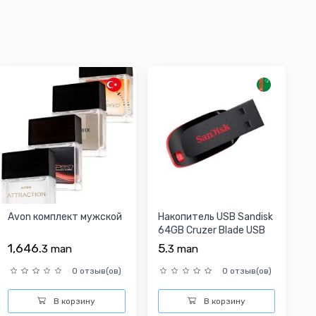
Avon комплект мужской
Накопитель USB Sandisk
64GB Cruzer Blade USB
2.0
1,646.
5.
3
man
3
man
0 отзыв(ов)
0 отзыв(ов)
В корзину
В корзину