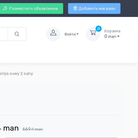
Разместить объявление
Добавить магазин
0
Корзина
Войти
0
man
riýa suwy 2 sany
4
man
669.
9
man