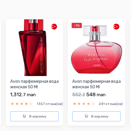
-1%
Avon парфюмерная вода
Avon парфюмерная вода
женская 50 Ml
женская 50 Ml
1,312.
552.
548
7
man
3
man
1357 отзыв(ов)
241 отзыв(ов)
В корзину
В корзину