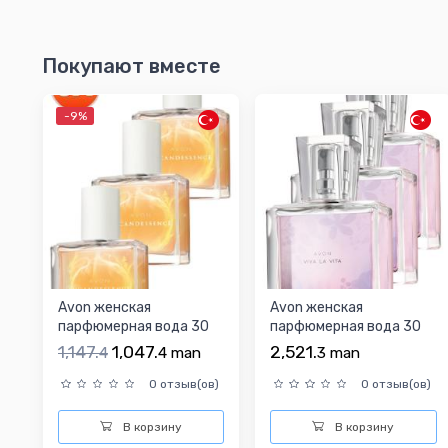
Покупают вместе
-9%
Avon женская
Avon женская
парфюмерная вода 30
парфюмерная вода 30
мл
мл
1,147.
1,047.
2,521.
4
4
man
3
man
0 отзыв(ов)
0 отзыв(ов)
В корзину
В корзину