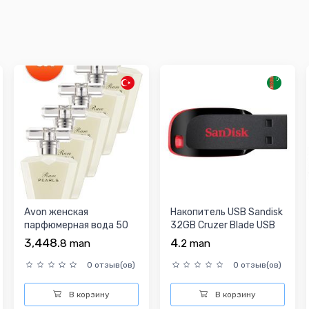
Avon женская
Накопитель USB Sandisk
парфюмерная вода 50
32GB Cruzer Blade USB
МЛ
2.0
3,448.
4.
8
man
2
man
0 отзыв(ов)
0 отзыв(ов)
В корзину
В корзину