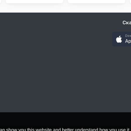
Ск
Dow
Ap
an show you this website and better understand how you use it,