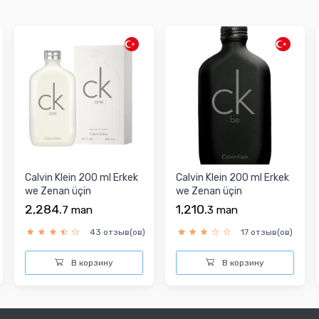
Calvin Klein 200 ml Erkek
Calvin Klein 200 ml Erkek
we Zenan üçin
we Zenan üçin
Parfýumeriýa suwy
Parfýumeriýa suwy
2,284.
1,210.
7
man
3
man
43 отзыв(ов)
17 отзыв(ов)
В корзину
В корзину