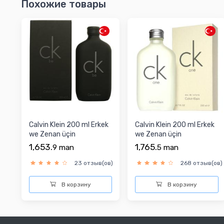
Похожие товары
Calvin Klein 200 ml Erkek
Calvin Klein 200 ml Erkek
we Zenan üçin
we Zenan üçin
Parfýumeriýa suwy
Parfýumeriýa suwy
1,653.
1,765.
9
man
5
man
23 отзыв(ов)
268 отзыв(ов)
В корзину
В корзину