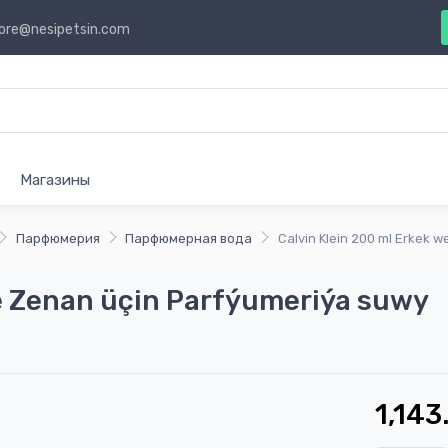
ore@nesipetsin.com
Магазины
Парфюмерия
Парфюмерная вода
Calvin Klein 200 ml Erkek 
we Zenan üçin Parfýumeriýa suwy
1,143