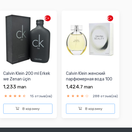
Calvin Klein 200 ml Erkek
Calvin Klein женский
we Zenan üçin
парфюмерная вода 100
Parfýumeriýa suwy
мл
1,233
1,424.
man
7
man
15 отзыв(ов)
288 отзыв(ов)
В корзину
В корзину