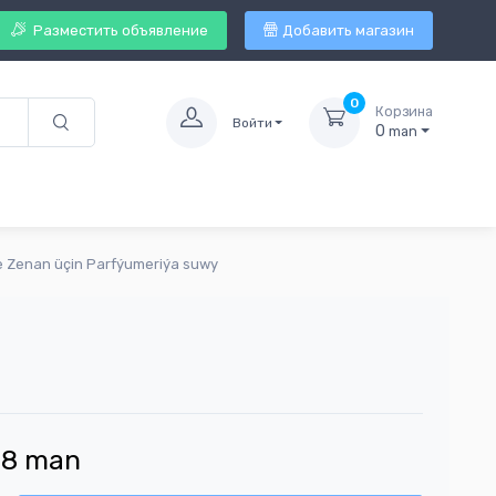
Разместить объявление
Добавить магазин
0
Корзина
Войти
0
man
we Zenan üçin Parfýumeriýa suwy
.
8
man