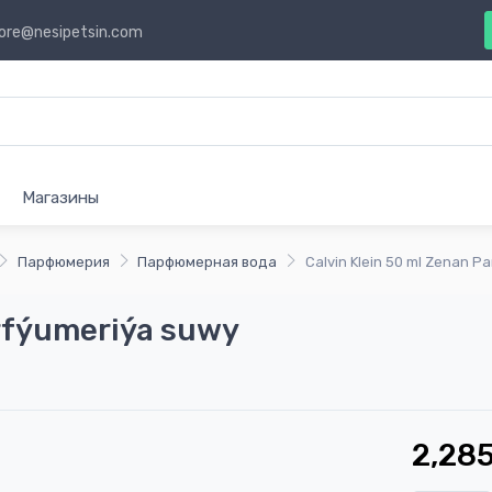
ore@nesipetsin.com
Магазины
Парфюмерия
Парфюмерная вода
Calvin Klein 50 ml Zenan P
arfýumeriýa suwy
2,285