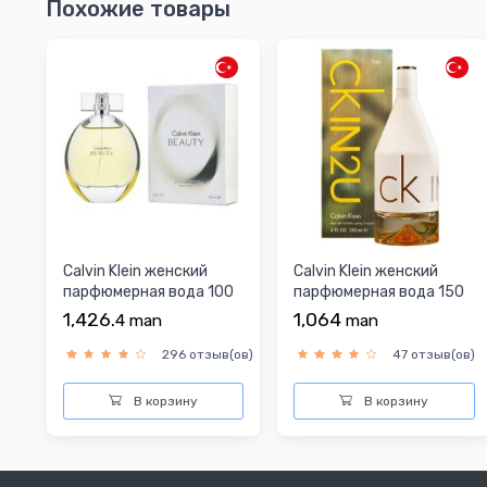
Похожие товары
Calvin Klein женский
Calvin Klein женский
парфюмерная вода 100
парфюмерная вода 150
мл
мл
1,426.
1,064
4
man
man
296 отзыв(ов)
47 отзыв(ов)
В корзину
В корзину