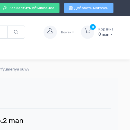
Разместить объявление
Добавить магазин
0
Корзина
Войти
0
man
arfýumeriýa suwy
.
2
man