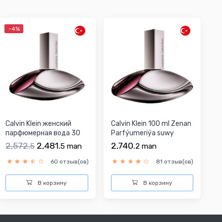
-4%
Calvin Klein женский
Calvin Klein 100 ml Zenan
парфюмерная вода 30
Parfýumeriýa suwy
мл
2,572.
2,481.
2,740.
5
5
man
2
man
60 отзыв(ов)
81 отзыв(ов)
В корзину
В корзину