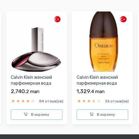
Calvin Klein женский
Calvin Klein женский
парфюмерная вода
парфюмерная вода
2,740.
1,329.
2
man
4
man
84 отзыв(ов)
36 отзыв(ов)
В корзину
В корзину