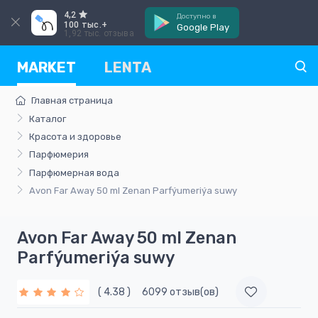
4,2
Доступно в
100 тыс.+
Google Play
1,92 тыс. отзыва
MARKET
LENTA
Главная страница
Каталог
Красота и здоровье
Парфюмерия
Парфюмерная вода
Avon Far Away 50 ml Zenan Parfýumeriýa suwy
Avon Far Away 50 ml Zenan
Parfýumeriýa suwy
( 4.38 )
6099 отзыв(ов)