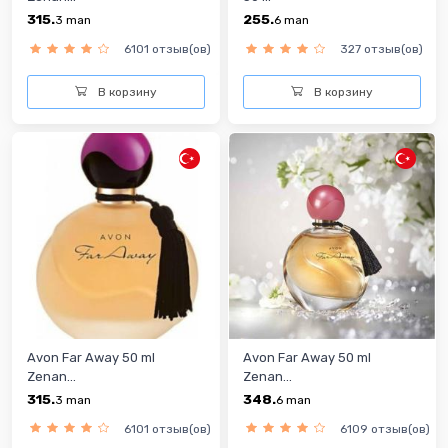
315.
255.
3
man
6
man
6101 отзыв(ов)
327 отзыв(ов)
В корзину
В корзину
Avon Far Away 50 ml
Avon Far Away 50 ml
Zenan...
Zenan...
315.
348.
3
man
6
man
6101 отзыв(ов)
6109 отзыв(ов)