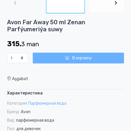
of
2
Item
Avon Far Away 50 ml Zenan
1
Parfýumeriýa suwy
of
2
315.
3
man
В корзину
Aşgabat
Характеристика
Категория
Парфюмерная вода
Бренд:
Avon
Вид:
парфюмерная вода
Пол:
для девочек