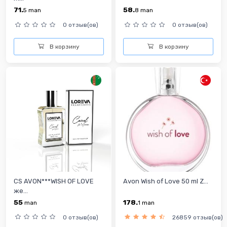
71.
58.
5
man
8
man
0 отзыв(ов)
0 отзыв(ов)
В корзину
В корзину
CS AVON***WISH OF LOVE
Avon Wish of Love 50 ml Z...
же...
55
178.
man
1
man
0 отзыв(ов)
26859 отзыв(ов)