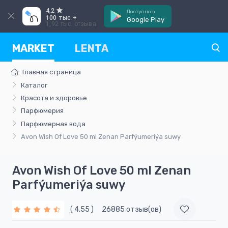
4,2
Доступно в
100 тыс.+
Google Play
1,92 тыс. отзыва
MARKET
LENTA
Главная страница
Каталог
Красота и здоровье
Парфюмерия
Парфюмерная вода
Avon Wish Of Love 50 ml Zenan Parfýumeriýa suwy
Avon Wish Of Love 50 ml Zenan
Parfýumeriýa suwy
( 4.55 )
26885 отзыв(ов)