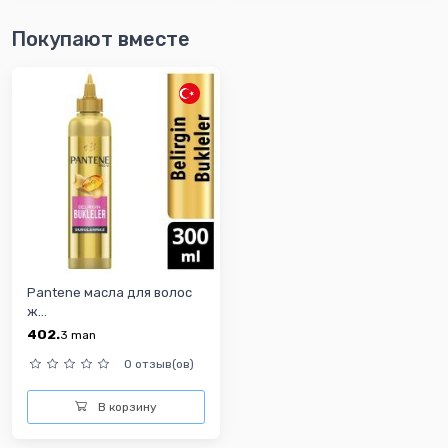
Покупают вместе
Pantene масла для волос
ж...
402.
3
man
0 отзыв(ов)
В корзину