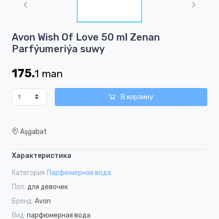
of
1
Item
Avon Wish Of Love 50 ml Zenan
1
Parfýumeriýa suwy
of
1
175.
1
man
В корзину
Aşgabat
Характеристика
Категория
Парфюмерная вода
Пол:
для девочек
Бренд:
Avon
Вид:
парфюмерная вода