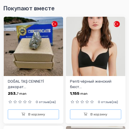
Покупают вместе
DOĞAL TAŞ CENNETİ
Penti чёрный женский
декорат...
бюст...
253.
1,155
7
man
man
0 отзыв(ов)
0 отзыв(ов)
В корзину
В корзину