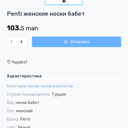
1
Item
Penti женскиe носки бабет
1
of
103.
5
man
1
В корзину
Aşgabat
Характеристика
Категория
Носки, чулки и колготки
Страна производитель:
Турция
Вид:
носки бабет
Пол:
женский
Бренд:
Penti
Цвет:
белый