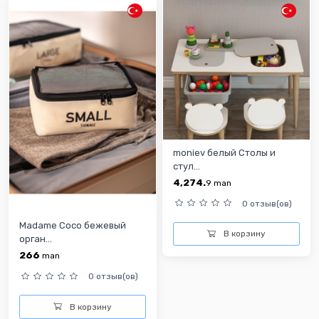
moniev белый Столы и
стул...
4,274.
9
man
0 отзыв(ов)
Madame Coco бежевый
В корзину
орган...
266
man
0 отзыв(ов)
В корзину