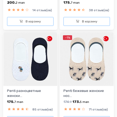
200.
175.
2
man
7
man
14 отзыв(ов)
38 отзыв(ов)
В корзину
В корзину
-1%
Penti разноцветныe
Penti бежевыe женскиe
женски...
нос...
175.
174.
173.
7
man
9
5
man
85 отзыв(ов)
71 отзыв(ов)