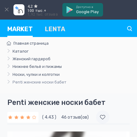
4,2
Доступно в
100 тыс.+
Google Play
1,92 тыс. отзыва
MARKET
LENTA
Главная страница
Каталог
Женский гардероб
Нижнее бельё и пижамы
Носки, чулки и колготки
Penti женскиe носки бабет
Penti женскиe носки бабет
( 4.43 )
46 отзыв(ов)