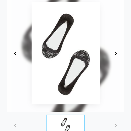
Item
1
of