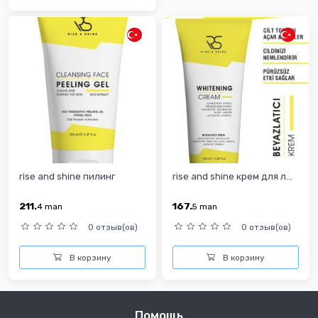
rise and shine пилинг
rise and shine крем для л...
211.
167.
4
man
5
man
0 отзыв(ов)
0 отзыв(ов)
В корзину
В корзину
Помощь