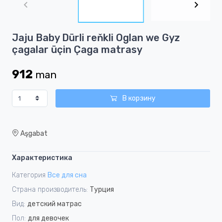
of
2
Item
Jaju Baby Dürli reňkli Oglan we Gyz
1
çagalar üçin Çaga matrasy
of
2
912
man
В корзину
Aşgabat
Характеристика
Категория
Все для сна
Страна производитель:
Турция
Вид:
детский матрас
Пол:
для девочек