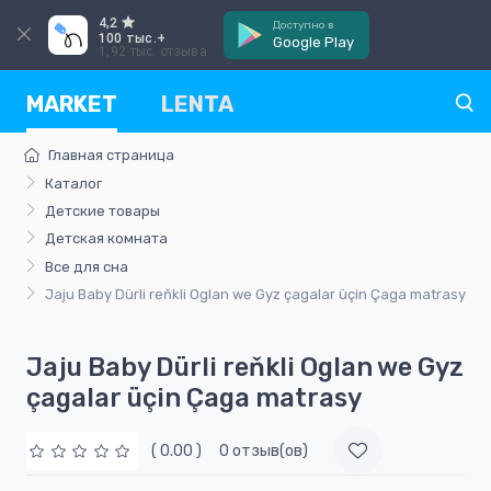
4,2
Доступно в
100 тыс.+
Google Play
1,92 тыс. отзыва
MARKET
LENTA
Главная страница
Каталог
Детские товары
Детская комната
Все для сна
Jaju Baby Dürli reňkli Oglan we Gyz çagalar üçin Çaga matrasy
Jaju Baby Dürli reňkli Oglan we Gyz
çagalar üçin Çaga matrasy
( 0.00 )
0 отзыв(ов)