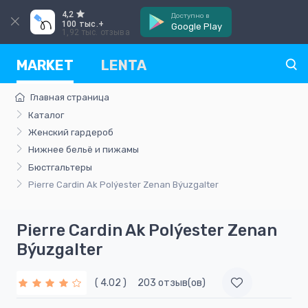
4,2
Доступно в
100 тыс.+
Google Play
1,92 тыс. отзыва
MARKET
LENTA
Главная страница
Каталог
Женский гардероб
Нижнее бельё и пижамы
Бюстгальтеры
Pierre Cardin Ak Polýester Zenan Býuzgalter
Pierre Cardin Ak Polýester Zenan
Býuzgalter
( 4.02 )
203 отзыв(ов)