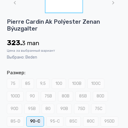
of
1
Item
Pierre Cardin Ak Polýester Zenan
1
Býuzgalter
of
1
323.
3
man
Цена за выбранный вариант
Выбрано: Beden
Размер:
75
85
9,5
100
100B
100C
100D
90
75B
80B
85B
80D
90D
95B
80
90B
75D
75C
85-D
90-C
95-C
85C
80C
95DD