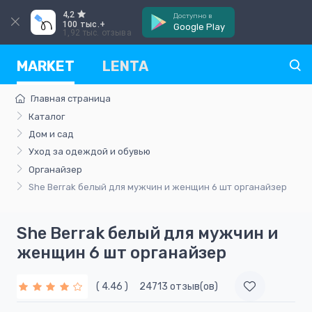
4,2
Доступно в
100 тыс.+
Google Play
1,92 тыс. отзыва
MARKET
LENTA
Главная страница
Каталог
Дом и сад
Уход за одеждой и обувью
Органайзер
She Berrak белый для мужчин и женщин 6 шт органайзер
She Berrak белый для мужчин и
женщин 6 шт органайзер
( 4.46 )
24713 отзыв(ов)