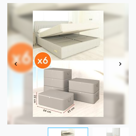
Item
1