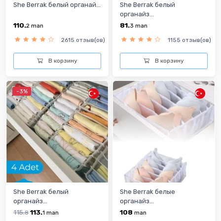
She Berrak белый органай...
She Berrak белый
органайз...
110.
81.
2
man
3
man
2615 отзыв(ов)
1155 отзыв(ов)
В корзину
В корзину
-3%
She Berrak белый
She Berrak белые
органайз...
органайз...
115.
113.
108
8
1
man
man