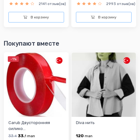
2141 отзыв(ов)
2993 отзыв(ов)
В корзину
В корзину
Покупают вместе
-1%
Carub Двусторонняя
Diva нить
силико...
33.
33.
120
4
1
man
man