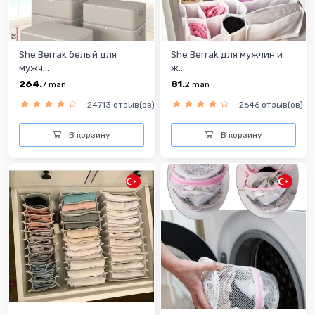
She Berrak белый для
She Berrak для мужчин и
мужч...
ж...
264.
81.
7
man
2
man
24713 отзыв(ов)
2646 отзыв(ов)
В корзину
В корзину