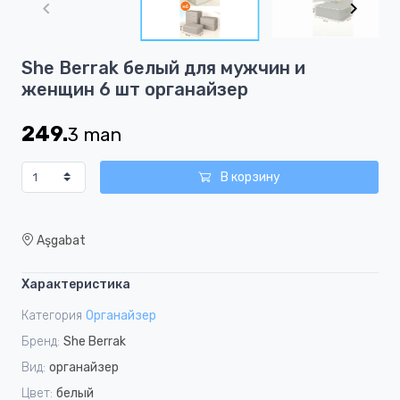
of
2
Item
She Berrak белый для мужчин и
1
женщин 6 шт органайзер
of
2
249.
3
man
В корзину
Aşgabat
Характеристика
Категория
Органайзер
Бренд:
She Berrak
Вид:
органайзер
Цвет:
белый