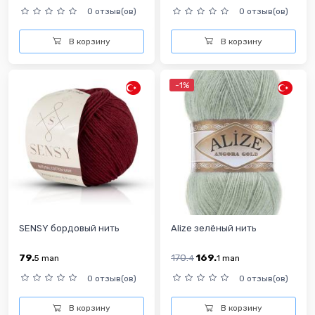
0 отзыв(ов)
0 отзыв(ов)
В корзину
В корзину
-1%
SENSY бордовый нить
Alize зелёный нить
79.
170.
169.
5
man
4
1
man
0 отзыв(ов)
0 отзыв(ов)
В корзину
В корзину