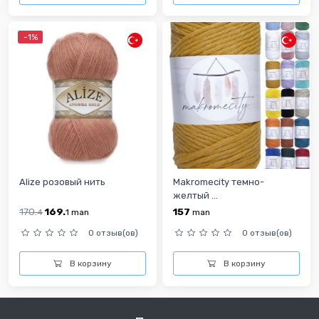
-1%
Alize розовый нить
Makromecity темно-
желтый ...
170.
169.
157
4
1
man
man
0 отзыв(ов)
0 отзыв(ов)
В корзину
В корзину