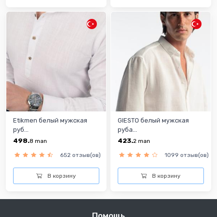
Etikmen белый мужская
GIESTO белый мужская
руб...
руба...
498.
423.
8
man
2
man
652 отзыв(ов)
1099 отзыв(ов)
В корзину
В корзину
Помощь