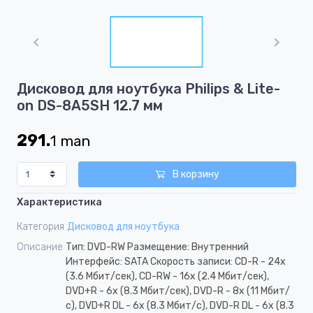
Item
1
of
1
Item
Дисковод для ноутбука Philips & Lite-
1
on DS-8A5SH 12.7 мм
of
1
291.
1
man
В корзину
Характеристика
Категория
Дисковод для ноутбука
Описание
Тип: DVD-RW Размещение: Внутренний
Интерфейс: SATA Скорость записи: CD-R - 24x
(3.6 Мбит/сек), CD-RW - 16x (2.4 Мбит/сек),
DVD+R - 6x (8.3 Мбит/сек), DVD-R - 8х (11 Мбит/
с), DVD+R DL - 6х (8.3 Мбит/с), DVD-R DL - 6х (8.3