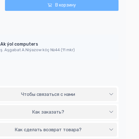
В корзину
Ak ýol computers
ş. Aşgabat A.Niýazow köç №44 (11 mkr)
Чтобы связаться с нами
Как заказать?
Как сделать возврат товара?