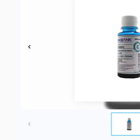
Item
1
of
1
Item