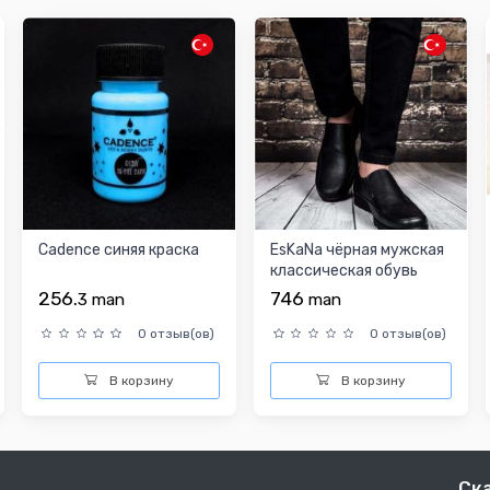
Cadence синяя краска
EsKaNa чёрная мужская
классическая обувь
256.
746
3
man
man
0 отзыв(ов)
0 отзыв(ов)
В корзину
В корзину
Ск