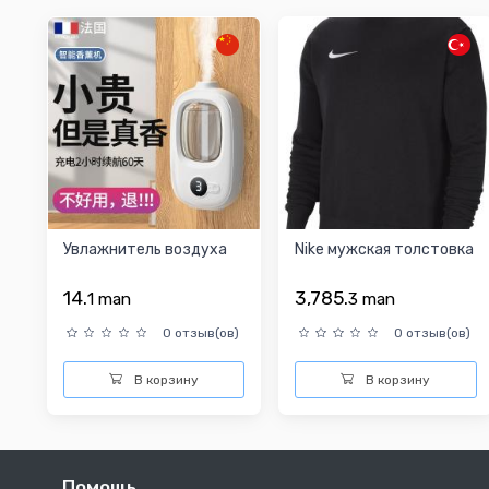
Увлажнитель воздуха
Nike мужская толстовка
14.
3,785.
1
man
3
man
0 отзыв(ов)
0 отзыв(ов)
В корзину
В корзину
Помощь