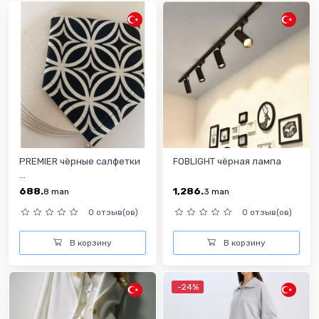
PREMIER чёрные салфетки
FOBLIGHT чёрная лампа
...
688.
1,286.
8
man
3
man
0 отзыв(ов)
0 отзыв(ов)
В корзину
В корзину
-24%