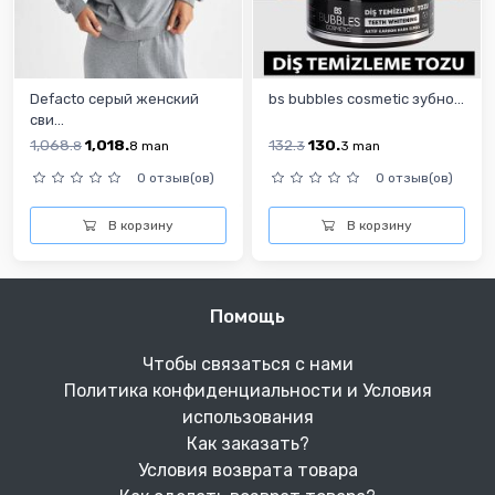
Defacto серый женский
bs bubbles cosmetic зубно...
сви...
1,068.
1,018.
132.
130.
8
8
man
3
3
man
0 отзыв(ов)
0 отзыв(ов)
В корзину
В корзину
Помощь
Чтобы связаться с нами
Политика конфиденциальности и Условия
использования
Как заказать?
Условия возврата товара