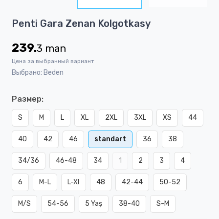
2
Item
Penti Gara Zenan Kolgotkasy
1
of
239.
3
man
2
Цена за выбранный вариант
Выбрано: Beden
Размер:
S
M
L
XL
2XL
3XL
XS
44
40
42
46
standart
36
38
34/36
46-48
34
1
2
3
4
6
M-L
L-Xl
48
42-44
50-52
M/S
54-56
5 Yaş
38-40
S-M