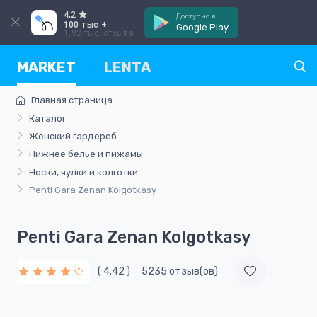
4,2
Доступно в
100 тыс.+
Google Play
1,92 тыс. отзыва
MARKET
LENTA
Главная страница
Каталог
Женский гардероб
Нижнее бельё и пижамы
Носки, чулки и колготки
Penti Gara Zenan Kolgotkasy
Penti Gara Zenan Kolgotkasy
( 4.42 )
5235 отзыв(ов)