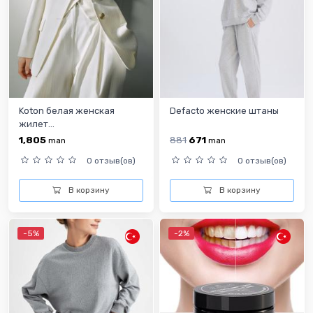
Koton белая женская
Defacto женские штаны
жилет...
1,805
881
671
man
man
0 отзыв(ов)
0 отзыв(ов)
В корзину
В корзину
-5%
-2%