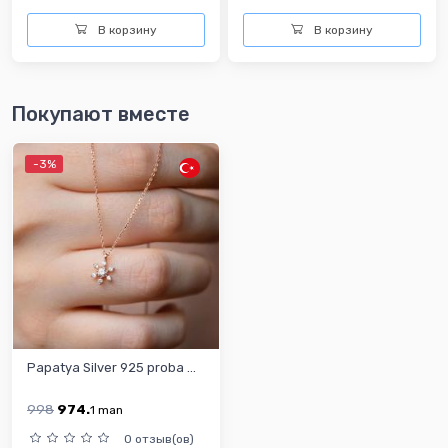
В корзину
В корзину
Покупают вместе
-3%
Papatya Silver 925 proba ...
998
974.
1
man
0 отзыв(ов)