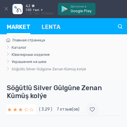
4,2
Доступно в
100 тыс.+
Google Play
1,92 тыс. отзыва
MARKET
LENTA
Главная страница
Каталог
Ювелирные изделия
Украшения на шею
Söğütlü Silver Gülgüne Zenan Kümüş kolýe
Söğütlü Silver Gülgüne Zenan
Kümüş kolýe
( 3.29 )
7 отзыв(ов)