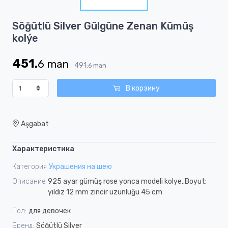
1
Item
Söğütlü Silver Gülgüne Zenan Kümüş
1
kolýe
of
1
451.
6
man
491.
6
man
В корзину
Aşgabat
Характеристика
Категория
Украшения на шею
Описание
925 ayar gümüş rose yonca modeli kolye..Boyut:
yıldız 12 mm zincir uzunluğu 45 cm
Пол:
для девочек
Бренд:
Söğütlü Silver