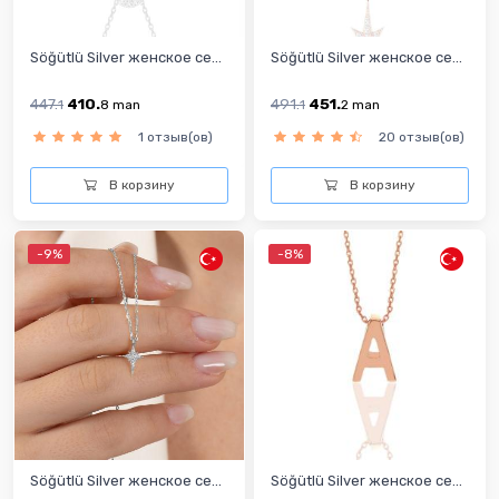
Söğütlü Silver женское се...
Söğütlü Silver женское се...
447.
410.
491.
451.
1
8
man
1
2
man
1 отзыв(ов)
20 отзыв(ов)
В корзину
В корзину
-9%
-8%
Söğütlü Silver женское се...
Söğütlü Silver женское се...