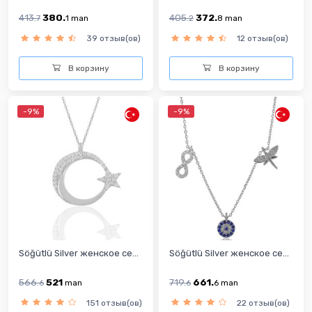
413.
380.
405.
372.
7
1
man
2
8
man
39 отзыв(ов)
12 отзыв(ов)
В корзину
В корзину
-9%
-9%
Söğütlü Silver женское се...
Söğütlü Silver женское се...
566.
521
719.
661.
6
man
6
6
man
151 отзыв(ов)
22 отзыв(ов)