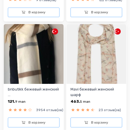
В корзину
В корзину
bnbutikk бежевый женский
Mavi бежевый женский
...
шарф
121.
463.
9
man
5
man
3954 отзыв(ов)
23 отзыв(ов)
В корзину
В корзину