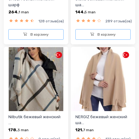
шарф
ша...
264.
144.
1
man
5
man
128 отзыв(ов)
289 отзыв(ов)
В корзину
В корзину
Nilbutik бежевый женский
NERGIZ бежевый женский
...
ша...
178.
121.
3
man
7
man
9 отзыв(ов)
122 отзыв(ов)