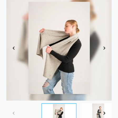
Item
1
of