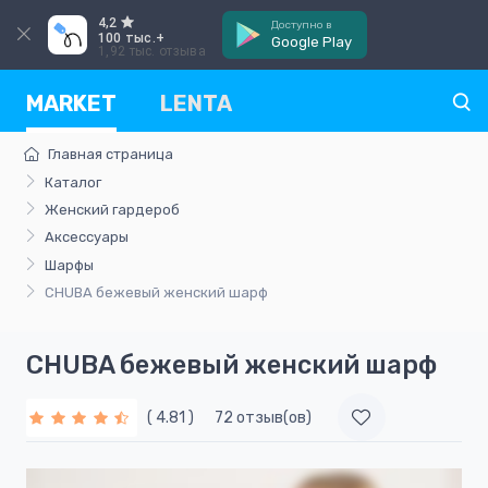
4,2
Доступно в
100 тыс.+
Google Play
1,92 тыс. отзыва
MARKET
LENTA
Главная страница
Каталог
Женский гардероб
Аксессуары
Шарфы
CHUBA бежевый женский шарф
CHUBA бежевый женский шарф
( 4.81 )
72 отзыв(ов)