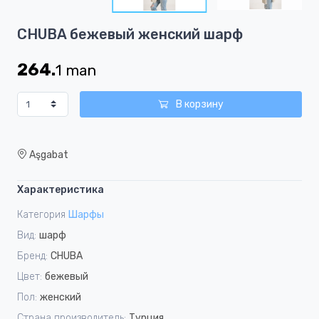
5
Item
CHUBA бежевый женский шарф
1
of
264.
1
man
5
В корзину
Aşgabat
Характеристика
Категория
Шарфы
Вид:
шарф
Бренд:
CHUBA
Цвет:
бежевый
Пол:
женский
Страна производитель:
Турция