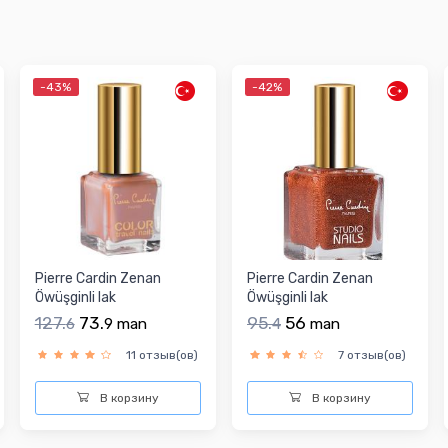
-43%
-42%
Pierre Cardin Zenan
Pierre Cardin Zenan
Öwüşginli lak
Öwüşginli lak
127.
73.
95.
56
6
9
man
4
man
11 отзыв(ов)
7 отзыв(ов)
В корзину
В корзину