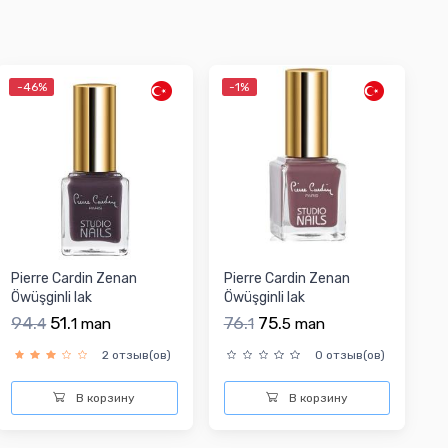
-46%
-1%
Pierre Cardin Zenan
Pierre Cardin Zenan
Öwüşginli lak
Öwüşginli lak
94.
51.
76.
75.
4
1
man
1
5
man
2 отзыв(ов)
0 отзыв(ов)
В корзину
В корзину