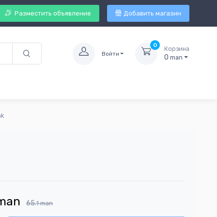
Разместить объявление
Добавить магазин
0
Корзина
Войти
0
man
ak
man
65.
1
man