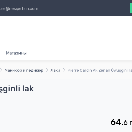
ore@nesipetsin.com
Магазины
Маникюр и педикюр
Лаки
Pierre Cardin Ak Zenan Öwüşginli l
ginli lak
64.
6