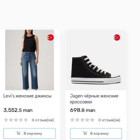
Levi's женские джинсы
Jagen чёрные женские
кроссовки
3,552.
698.
5
man
8
man
0 отзыв(ов)
0 отзыв(ов)
В корзину
В корзину