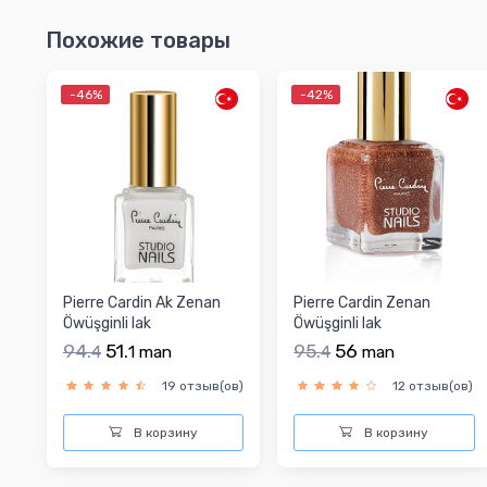
Похожие товары
-46%
-42%
Pierre Cardin Ak Zenan
Pierre Cardin Zenan
Öwüşginli lak
Öwüşginli lak
94.
51.
95.
56
4
1
man
4
man
19 отзыв(ов)
12 отзыв(ов)
В корзину
В корзину