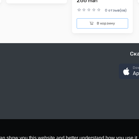
266
man
0 отзыв(ов)
В корзину
Ск
Dow
Ap
an show you this website and better understand how you use it,