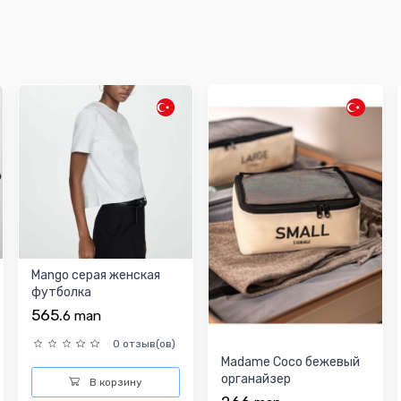
Mango серая женская
футболка
565.
6
man
0 отзыв(ов)
Madame Coco бежевый
органайзер
В корзину