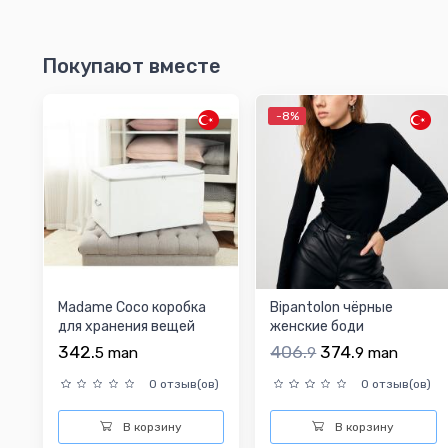
Покупают вместе
-8%
Madame Coco коробка
Bipantolon чёрные
для хранения вещей
женские боди
342.
406.
374.
5
man
9
9
man
0 отзыв(ов)
0 отзыв(ов)
В корзину
В корзину