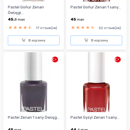
Pastel Goňur Zenan
Pastel Goňur Zenan 1 sany...
Öwüşgi...
45.
45
8
man
man
17 отзыв(ов)
52 отзыв(ов)
В корзину
В корзину
Pastel Zenan 1 sany Öwüşg...
Pastel Gyzyl Zenan 1 sany...
45
44.
man
4
man