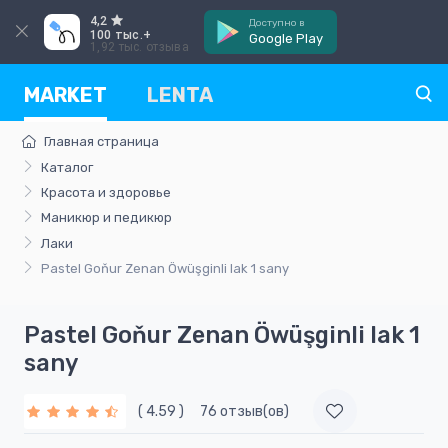
4,2
Доступно в
100 тыс.+
Google Play
1,92 тыс. отзыва
MARKET
LENTA
Главная страница
Каталог
Красота и здоровье
Маникюр и педикюр
Лаки
Pastel Goňur Zenan Öwüşginli lak 1 sany
Pastel Goňur Zenan Öwüşginli lak 1
sany
( 4.59 )
76 отзыв(ов)