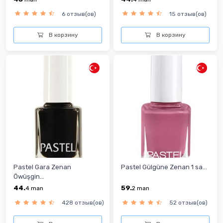
6 отзыв(ов)
15 отзыв(ов)
В корзину
В корзину
Pastel Gara Zenan
Pastel Gülgüne Zenan 1 sa...
Öwüşgin...
44.
59.
4
man
2
man
428 отзыв(ов)
52 отзыв(ов)