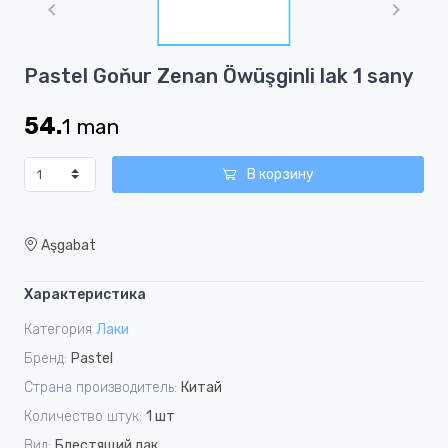
of
1
Item
Pastel Goňur Zenan Öwüşginli lak 1 sany
1
of
54.
1
man
1
В корзину
Aşgabat
Характеристика
Категория
Лаки
Бренд:
Pastel
Страна производитель:
Китай
Количество штук:
1 шт
Вид:
Блестящий лак