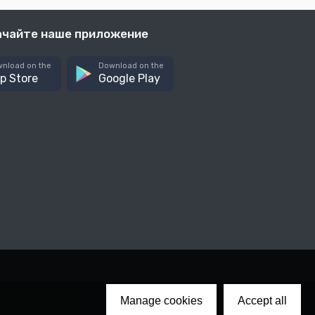
ачайте наше приложение
nload on the
Download on the
p Store
Google Play
Manage cookies
Accept all