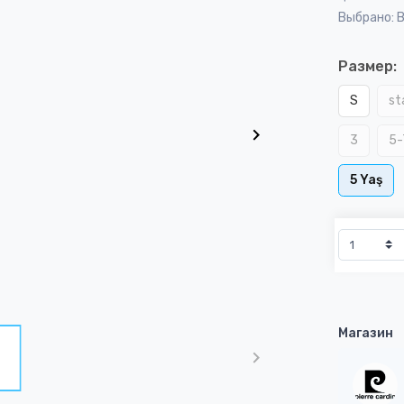
Выбрано: 
Размер:
S
st
3
5-
5 Yaş
Магазин