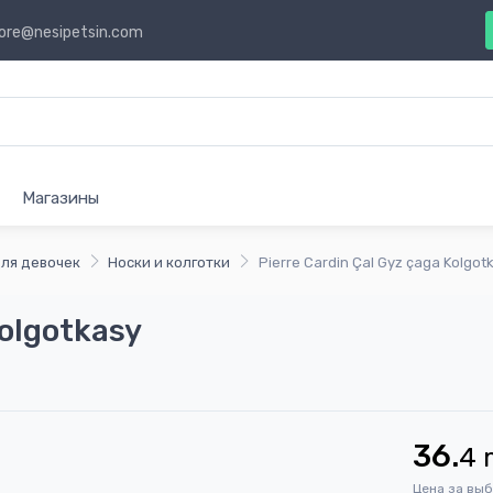
ore@nesipetsin.com
Магазины
ля девочек
Носки и колготки
Pierre Cardin Çal Gyz çaga Kolgot
Kolgotkasy
36.
4
Цена за вы