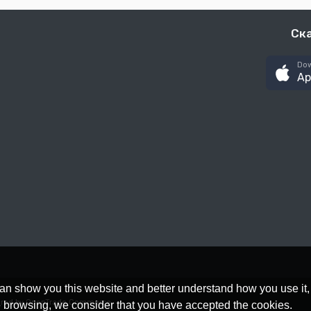
Ск
Dow
Ap
an show you this website and better understand how you use it,
red by OpenTrade Commerce
nue browsing, we consider that you have accepted the cookies.