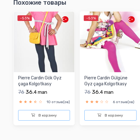
Похожие товары
-53%
-53%
Pierre Cardin Gök Gyz
Pierre Cardin Gülgüne
çaga Kolgotkasy
Gyz çaga Kolgotkasy
76
36.
76
36.
4
man
4
man
10 отзыв(ов)
6 отзыв(ов)
В корзину
В корзину