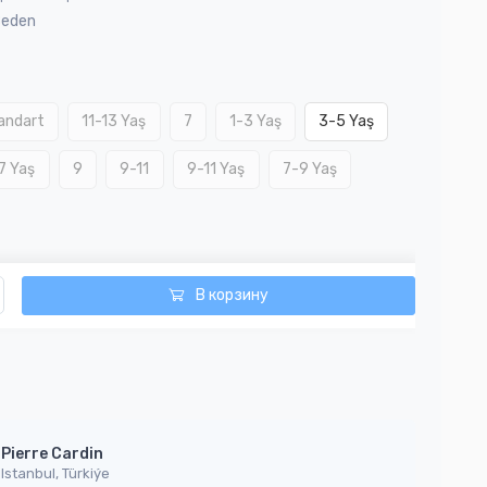
Beden
andart
11-13 Yaş
7
1-3 Yaş
3-5 Yaş
7 Yaş
9
9-11
9-11 Yaş
7-9 Yaş
В корзину
Pierre Cardin
Istanbul, Türkiýe