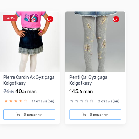
-48%
Pierre Cardin Ak Gyz çaga
Penti Çal Gyz çaga
Kolgotkasy
Kolgotkasy
76.
40.
145.
8
5
man
6
man
17 отзыв(ов)
0 отзыв(ов)
В корзину
В корзину