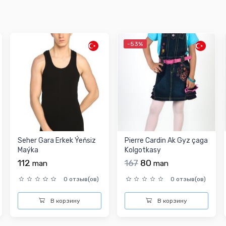
-53%
Seher Gara Erkek Ýeňsiz
Pierre Cardin Ak Gyz çaga
Maýka
Kolgotkasy
112
167
80
man
man
0 отзыв(ов)
0 отзыв(ов)
В корзину
В корзину