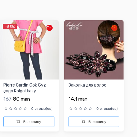
-53%
Pierre Cardin Gök Gyz
Заколка для волос
çaga Kolgotkasy
167
80
14.
man
1
man
0 отзыв(ов)
0 отзыв(ов)
В корзину
В корзину