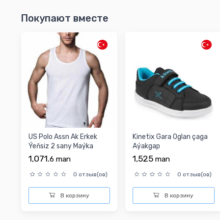
Покупают вместе
US Polo Assn Ak Erkek
Kinetix Gara Oglan çaga
Ýeňsiz 2 sany Maýka
Aýakgap
1,071.
1,525
6
man
man
0 отзыв(ов)
0 отзыв(ов)
В корзину
В корзину