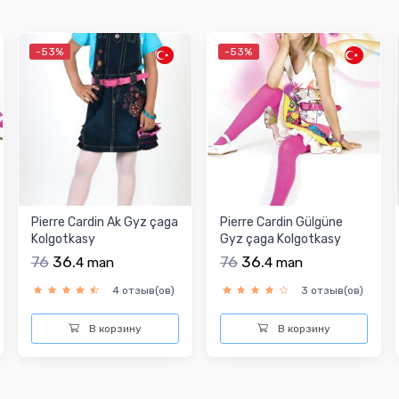
-53%
-53%
Pierre Cardin Ak Gyz çaga
Pierre Cardin Gülgüne
Kolgotkasy
Gyz çaga Kolgotkasy
76
36.
76
36.
4
man
4
man
4 отзыв(ов)
3 отзыв(ов)
В корзину
В корзину