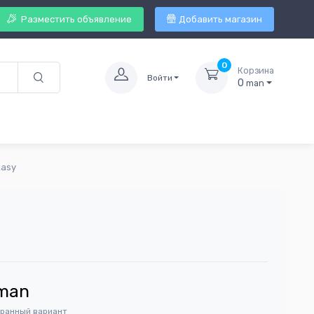
Разместить объявление
Добавить магазин
0
Корзина
Войти
0
man
kasy
man
бранный вариант