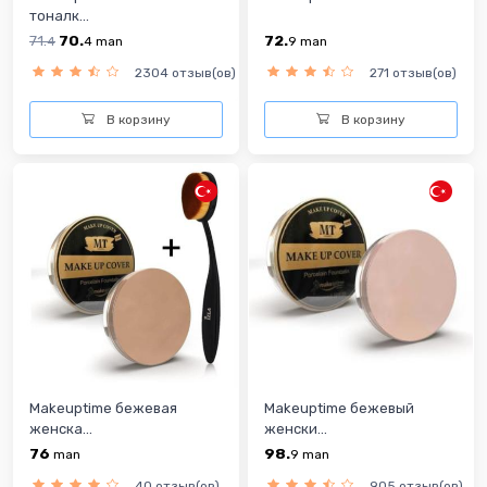
тоналк...
71.
70.
72.
4
4
man
9
man
2304 отзыв(ов)
271 отзыв(ов)
В корзину
В корзину
Makeuptime бежевая
Makeuptime бежевый
женска...
женски...
76
98.
man
9
man
40 отзыв(ов)
905 отзыв(ов)