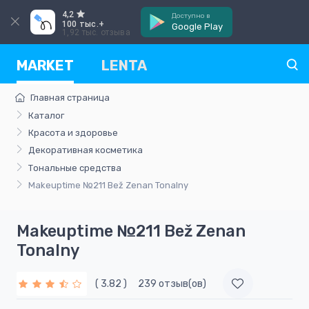
4,2
Доступно в
100 тыс.+
Google Play
1,92 тыс. отзыва
MARKET
LENTA
Главная страница
Каталог
Красота и здоровье
Декоративная косметика
Тональные средства
Makeuptime №211 Bež Zenan Tonalny
Makeuptime №211 Bež Zenan
Tonalny
( 3.82 )
239 отзыв(ов)