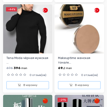
-44%
Tena Moda чёрная мужская
Makeuptime женская
...
тоналк...
696
396
69.
man
2
man
0 отзыв(ов)
0 отзыв(ов)
В корзину
В корзину
-21%