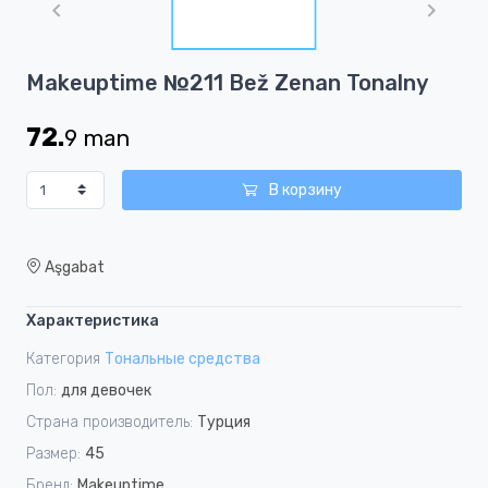
of
1
Item
Makeuptime №211 Bež Zenan Tonalny
1
of
72.
9
man
1
В корзину
Aşgabat
Характеристика
Категория
Тональные средства
Пол:
для девочек
Страна производитель:
Турция
Размер:
45
Бренд:
Makeuptime