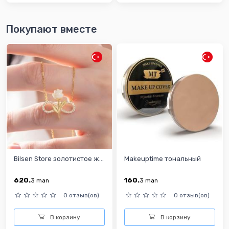
Покупают вместе
Bilsen Store золотистое ж...
Makeuptime тональный
620.
160.
3
man
3
man
0 отзыв(ов)
0 отзыв(ов)
В корзину
В корзину